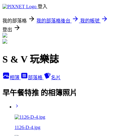
登入
我的部落格
我的部落格後台
我的帳號
登出
S & V 玩樂誌
相簿
部落格
名片
早午餐特推 的相簿照片
1126-D-4.jpg