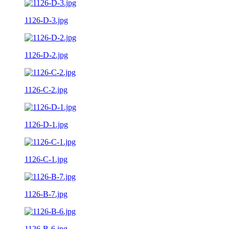
1126-D-3.jpg
1126-D-2.jpg
1126-C-2.jpg
1126-D-1.jpg
1126-C-1.jpg
1126-B-7.jpg
1126-B-6.jpg