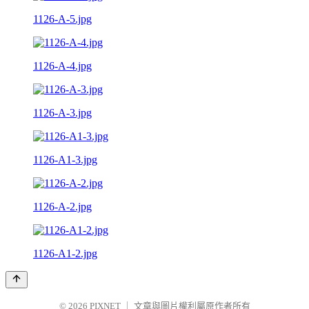
1126-A-5.jpg
1126-A-4.jpg
1126-A-3.jpg
1126-A1-3.jpg
1126-A-2.jpg
1126-A1-2.jpg
© 2026
PIXNET
｜
文章與圖片權利屬原作者所有