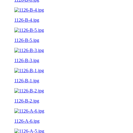
1126-B-4.jpg
1126-B-5.jpg
1126-B-3.jpg
1126-B-1.jpg
1126-B-2.jpg
1126-A-6.jpg