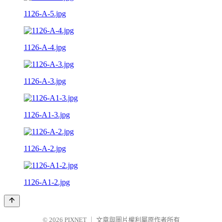
1126-A-5.jpg
1126-A-4.jpg
1126-A-3.jpg
1126-A1-3.jpg
1126-A-2.jpg
1126-A1-2.jpg
© 2026
PIXNET
｜
文章與圖片權利屬原作者所有