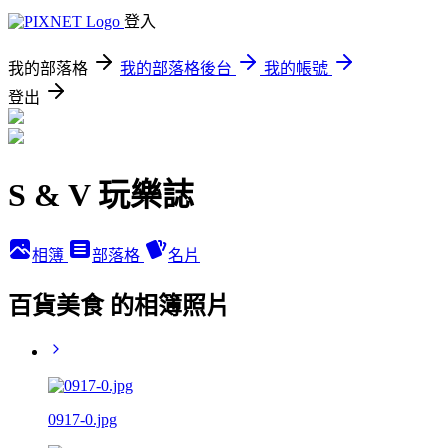
登入
我的部落格
我的部落格後台
我的帳號
登出
S & V 玩樂誌
相簿
部落格
名片
百貨美食 的相簿照片
0917-0.jpg