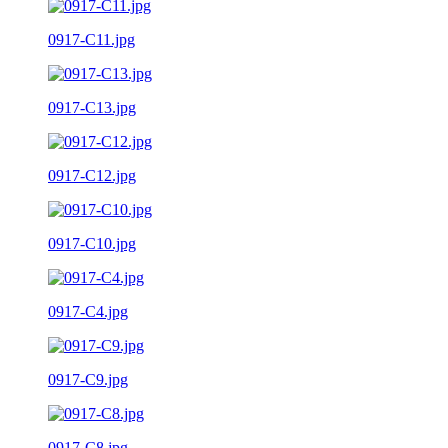
0917-C11.jpg
0917-C13.jpg
0917-C12.jpg
0917-C10.jpg
0917-C4.jpg
0917-C9.jpg
0917-C8.jpg