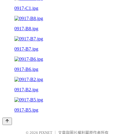
0917-C1.jpg
0917-B8.jpg
0917-B7.jpg
0917-B6.jpg
0917-B2.jpg
0917-B5.jpg
© 2026
PIXNET
｜
文章與圖片權利屬原作者所有