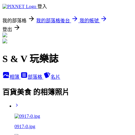
登入
我的部落格
我的部落格後台
我的帳號
登出
S & V 玩樂誌
相簿
部落格
名片
百貨美食 的相簿照片
0917-0.jpg