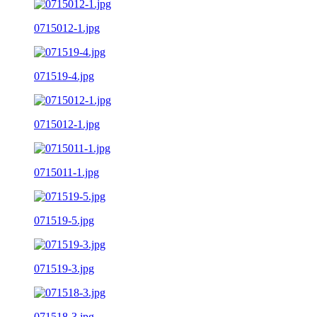
0715012-1.jpg
071519-4.jpg
0715012-1.jpg
0715011-1.jpg
071519-5.jpg
071519-3.jpg
071518-3.jpg