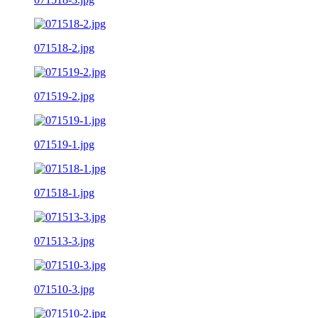
071518-2.jpg
071519-2.jpg
071519-1.jpg
071518-1.jpg
071513-3.jpg
071510-3.jpg