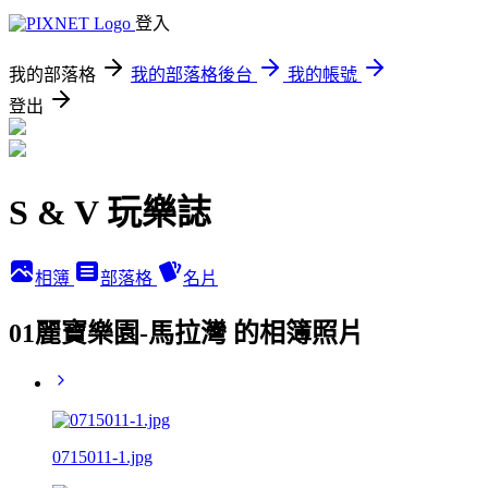
登入
我的部落格
我的部落格後台
我的帳號
登出
S & V 玩樂誌
相簿
部落格
名片
01麗寶樂園-馬拉灣 的相簿照片
0715011-1.jpg