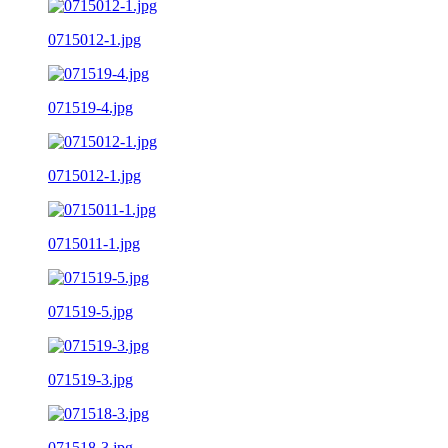
0715012-1.jpg
071519-4.jpg
0715012-1.jpg
0715011-1.jpg
071519-5.jpg
071519-3.jpg
071518-3.jpg