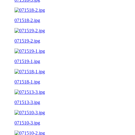
071518-2.jpg
071519-2.jpg
071519-1.jpg
071518-1.jpg
071513-3.jpg
071510-3.jpg