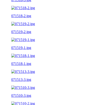
071518-2.jpg
071519-2.jpg
071519-1.jpg
071518-1.jpg
071513-3.jpg
071510-3.jpg