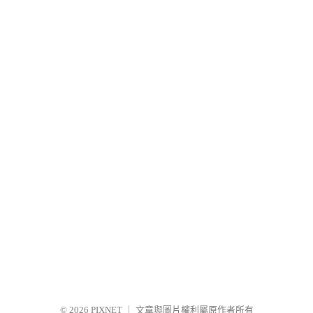
© 2026
PIXNET
｜
文章與圖片權利屬原作者所有