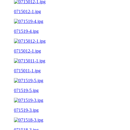
0715012-1.jpg
071519-4.jpg
0715012-1.jpg
0715011-1.jpg
071519-5.jpg
071519-3.jpg
071518-3.jpg