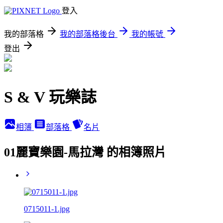
登入
我的部落格
我的部落格後台
我的帳號
登出
S & V 玩樂誌
相簿
部落格
名片
01麗寶樂園-馬拉灣 的相簿照片
0715011-1.jpg