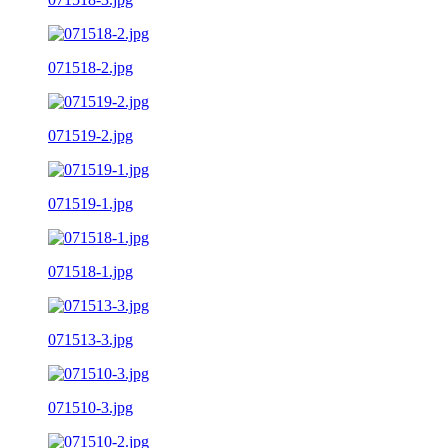
071518-2.jpg
071519-2.jpg
071519-1.jpg
071518-1.jpg
071513-3.jpg
071510-3.jpg