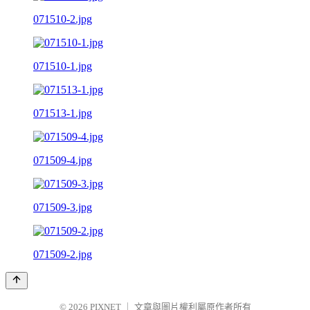
071510-2.jpg
071510-1.jpg
071513-1.jpg
071509-4.jpg
071509-3.jpg
071509-2.jpg
© 2026
PIXNET
｜
文章與圖片權利屬原作者所有