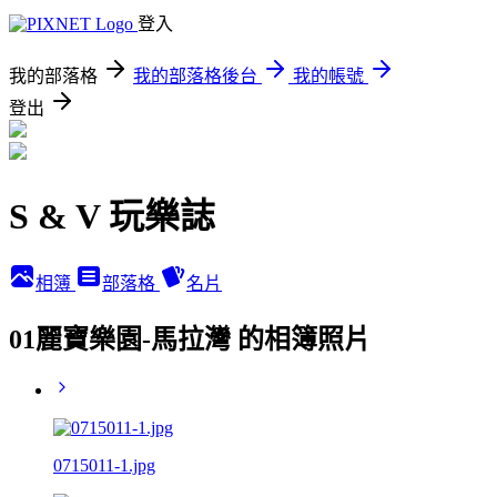
登入
我的部落格
我的部落格後台
我的帳號
登出
S & V 玩樂誌
相簿
部落格
名片
01麗寶樂園-馬拉灣 的相簿照片
0715011-1.jpg