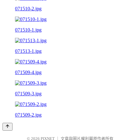
071510-2.jpg
071510-1.jpg
071513-1.jpg
071509-4.jpg
071509-3.jpg
071509-2.jpg
© 2026
PIXNET
｜
文章與圖片權利屬原作者所有