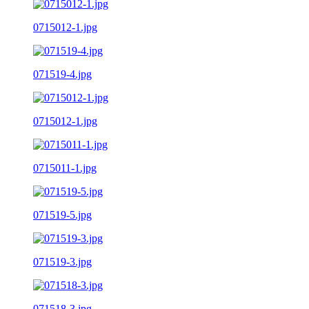
0715012-1.jpg
071519-4.jpg
0715012-1.jpg
0715011-1.jpg
071519-5.jpg
071519-3.jpg
071518-3.jpg