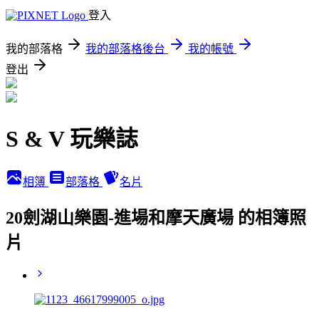
登入
我的部落格
我的部落格後台
我的帳號
登出
S & V 玩樂誌
相簿
部落格
名片
20劍湖山樂園-進場和摩天廣場 的相簿照
片