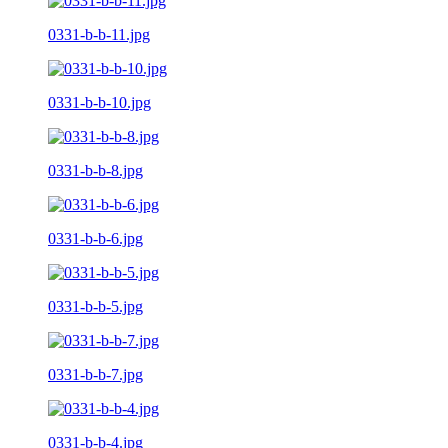
0331-b-b-11.jpg
0331-b-b-10.jpg
0331-b-b-8.jpg
0331-b-b-6.jpg
0331-b-b-5.jpg
0331-b-b-7.jpg
0331-b-b-4.jpg