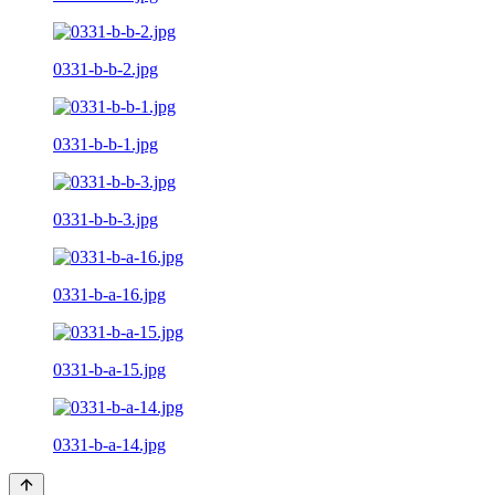
0331-b-b-2.jpg
0331-b-b-1.jpg
0331-b-b-3.jpg
0331-b-a-16.jpg
0331-b-a-15.jpg
0331-b-a-14.jpg