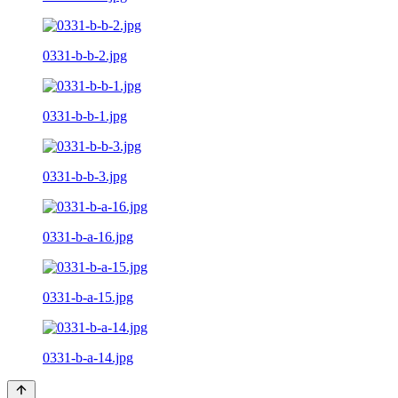
0331-b-b-2.jpg
0331-b-b-1.jpg
0331-b-b-3.jpg
0331-b-a-16.jpg
0331-b-a-15.jpg
0331-b-a-14.jpg