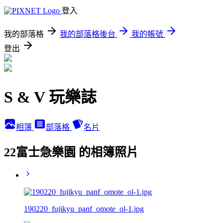
登入
我的部落格
我的部落格後台
我的帳號
登出
S & V 玩樂誌
相簿
部落格
名片
22富士急樂園 的相簿照片
190220_fujikyu_panf_omote_ol-1.jpg