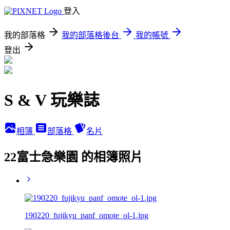
登入
我的部落格
我的部落格後台
我的帳號
登出
S & V 玩樂誌
相簿
部落格
名片
22富士急樂園 的相簿照片
190220_fujikyu_panf_omote_ol-1.jpg