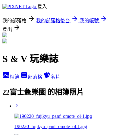
登入
我的部落格
我的部落格後台
我的帳號
登出
S & V 玩樂誌
相簿
部落格
名片
22富士急樂園 的相簿照片
190220_fujikyu_panf_omote_ol-1.jpg