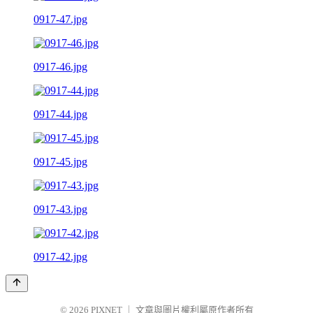
0917-47.jpg
0917-46.jpg
0917-44.jpg
0917-45.jpg
0917-43.jpg
0917-42.jpg
© 2026
PIXNET
｜
文章與圖片權利屬原作者所有