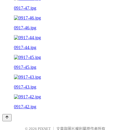
0917-47.jpg
0917-46.jpg
0917-44.jpg
0917-45.jpg
0917-43.jpg
0917-42.jpg
© 2026
PIXNET
｜
文章與圖片權利屬原作者所有