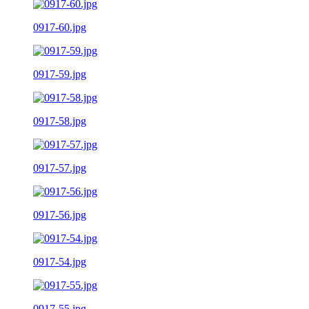
0917-60.jpg
0917-59.jpg
0917-58.jpg
0917-57.jpg
0917-56.jpg
0917-54.jpg
0917-55.jpg