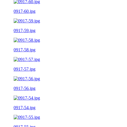
0917-60.jpg
0917-59.jpg
0917-58.jpg
0917-57.jpg
0917-56.jpg
0917-54.jpg
0917-55.jpg