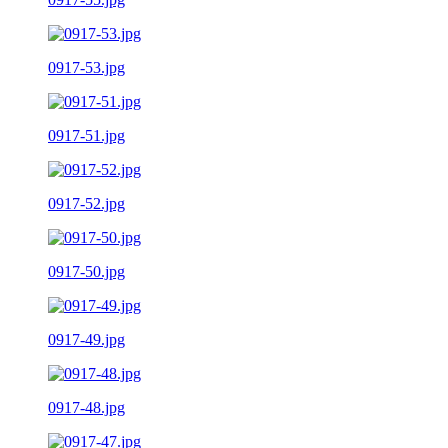
0917-53.jpg
0917-51.jpg
0917-52.jpg
0917-50.jpg
0917-49.jpg
0917-48.jpg