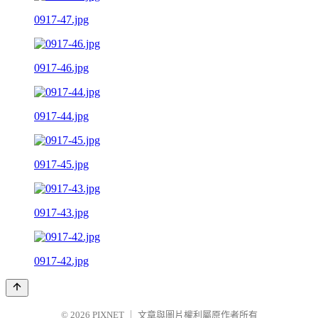
0917-47.jpg
0917-46.jpg
0917-44.jpg
0917-45.jpg
0917-43.jpg
0917-42.jpg
© 2026
PIXNET
｜
文章與圖片權利屬原作者所有