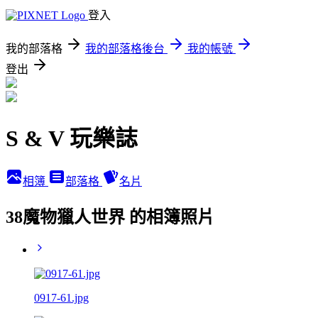
登入
我的部落格
我的部落格後台
我的帳號
登出
S & V 玩樂誌
相簿
部落格
名片
38魔物獵人世界 的相簿照片
0917-61.jpg