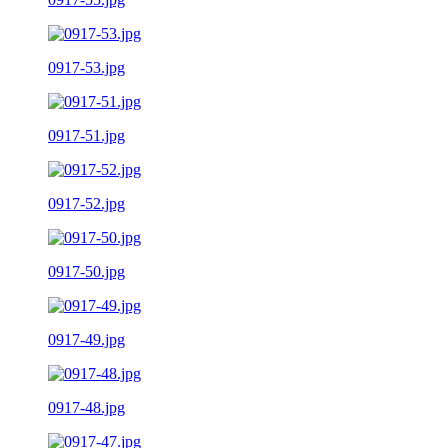
0917-53.jpg
0917-51.jpg
0917-52.jpg
0917-50.jpg
0917-49.jpg
0917-48.jpg