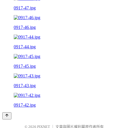
0917-47.jpg
0917-46.jpg
0917-44.jpg
0917-45.jpg
0917-43.jpg
0917-42.jpg
© 2026
PIXNET
｜
文章與圖片權利屬原作者所有