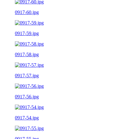
0917-60.jpg
0917-59.jpg
0917-58.jpg
0917-57.jpg
0917-56.jpg
0917-54.jpg
0917-55.jpg