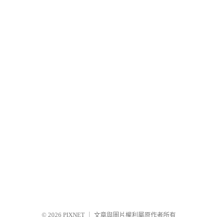
© 2026
PIXNET
｜
文章與圖片權利屬原作者所有