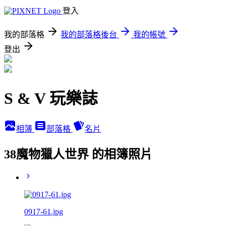
登入
我的部落格
我的部落格後台
我的帳號
登出
S & V 玩樂誌
相簿
部落格
名片
38魔物獵人世界 的相簿照片
0917-61.jpg