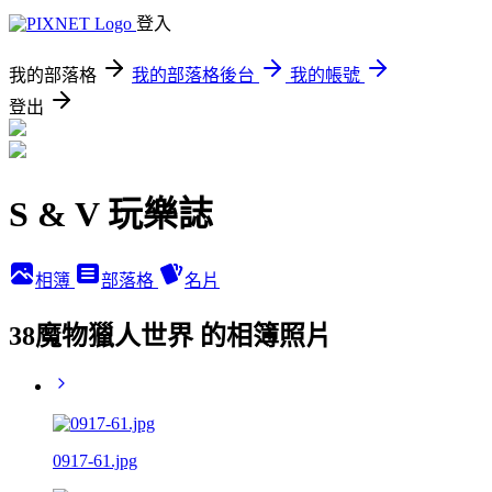
登入
我的部落格
我的部落格後台
我的帳號
登出
S & V 玩樂誌
相簿
部落格
名片
38魔物獵人世界 的相簿照片
0917-61.jpg