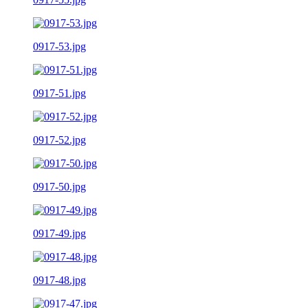
0917-53.jpg
0917-51.jpg
0917-52.jpg
0917-50.jpg
0917-49.jpg
0917-48.jpg