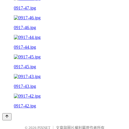
0917-47.jpg
0917-46.jpg
0917-44.jpg
0917-45.jpg
0917-43.jpg
0917-42.jpg
© 2026
PIXNET
｜
文章與圖片權利屬原作者所有