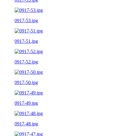
0917-53.jpg
0917-51.jpg
0917-52.jpg
0917-50.jpg
0917-49.jpg
0917-48.jpg