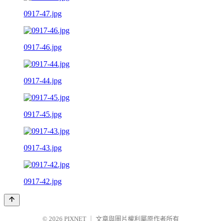
0917-47.jpg
0917-46.jpg
0917-44.jpg
0917-45.jpg
0917-43.jpg
0917-42.jpg
© 2026
PIXNET
｜
文章與圖片權利屬原作者所有