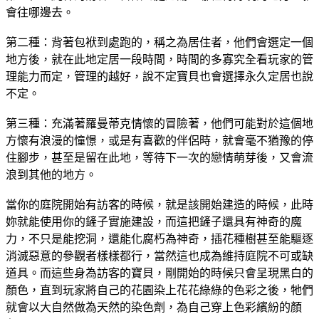
會往哪邊去。
第二種：背著包袱到處跑的，稱之為居住者，他們會選定一個
地方後，就在此地定居一段時間，時間的多寡究全看玩家的管
理能力而定，管理的越好，說不定寶貝也會選擇永久定居也說
不定。
第三種：充滿著羅曼蒂克情懷的冒險著，他們可能對於這個地
方懷有浪漫的憧憬，或是有喜歡的伴侶時，就會毫不猶豫的停
住腳步，甚至是留在此地，等待下一次的戀情萌芽後，又會流
浪到其他的地方。
當你的庭院開始有訪客的時候，就是該開始建造的時候，此時
妳就能使用你的鏟子實施建設，而這把鏟子還具有神奇的魔
力，不只是能挖洞，還能化腐朽為神奇，插花種樹甚至能驅逐
消滅惡意的參觀者樣樣都行，當然這也成為維持庭院不可或缺
道具。而這些身為訪客的寶貝，剛開始的時候只會呈現黑白的
顏色，直到玩家將自己的花園染上花花綠綠的色彩之後，牠們
就會以大自然做為天然的染色劑，為自己穿上色彩繽紛的顏