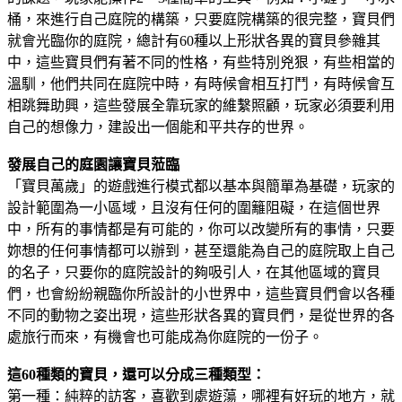
桶，來進行自己庭院的構築，只要庭院構築的很完整，寶貝們
就會光臨你的庭院，總計有60種以上形狀各異的寶貝參雜其
中，這些寶貝們有著不同的性格，有些特別兇狠，有些相當的
溫馴，他們共同在庭院中時，有時候會相互打鬥，有時候會互
相跳舞助興，這些發展全靠玩家的維繫照顧，玩家必須要利用
自己的想像力，建設出一個能和平共存的世界。
發展自己的庭園讓寶貝蒞臨
「寶貝萬歲」的遊戲進行模式都以基本與簡單為基礎，玩家的
設計範圍為一小區域，且沒有任何的圍籬阻礙，在這個世界
中，所有的事情都是有可能的，你可以改變所有的事情，只要
妳想的任何事情都可以辦到，甚至還能為自己的庭院取上自己
的名子，只要你的庭院設計的夠吸引人，在其他區域的寶貝
們，也會紛紛親臨你所設計的小世界中，這些寶貝們會以各種
不同的動物之姿出現，這些形狀各異的寶貝們，是從世界的各
處旅行而來，有機會也可能成為你庭院的一份子。
這60種類的寶貝，還可以分成三種類型：
第一種：純粹的訪客，喜歡到處遊蕩，哪裡有好玩的地方，就