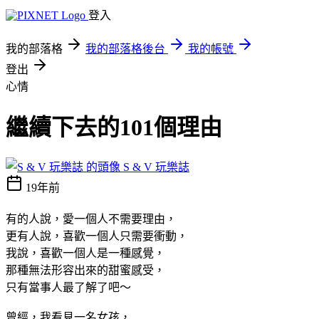
登入
我的部落格
我的部落格後台
我的帳號
登出
心情
繼續下去的101個理由
S & V 玩樂誌
19年前
有的人說，愛一個人不需要理由，
更有人說，喜歡一個人只需要衝動，
我說，喜歡一個人是一種感覺，
那種無法形容出來的甜蜜感受，
只有當事人最了解了吧～
曾經，我看見一名女孩，