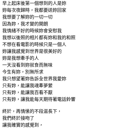
早上起床後第一個想到的人是妳
妳每次夜歸時，我都要送妳回家
我想要了解妳的一切一切
因為妳，我才變的開朗
我情緒不好的時候妳會安慰我
我想以後照的相片都有妳和我的和照
不想在看電影的時候只是一個人
妳讓我感覺到世界是很美好的
妳是我想牽手的人
一天沒看到妳就食而無味
今生有妳，別無所求
我只想望著妳告訴全世界我愛妳
只有妳，能讓我魂牽夢縈
只有妳，能讓我百看不厭
只有妳，讓我能每天期待著電話鈴響
終於，再情愫的不段滋長下，
我們終於接吻了
讓我確實的感覺到，