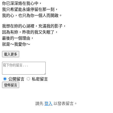
你已深深烙在我心中，
我只希望能永遠停留在那一刻，
我的心，也只為你一個人而開啟。
我想在妳的心湖裡，充滿我的影子，
因為有妳，昨夜的我又失眠了，
最後的一個理由，
就是～我愛你～
載入更多
公開留言
私密留言
發佈留言
請先
登入
以發表留言。