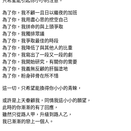
只希望能引起你小小的注意。
為了你，我不顧一且日以繼夜的加班
為了你，我用盡心思的挖空自己
為了你，我拼命的與上頭爭取
為了你，我獨排眾議
為了你，我爭取最佳的時段
為了你，我降低了與其他人的比重
為了你，我寫出了一段又一段的劇
為了你，我開始研究，有關你的需要
為了你，我義無反顧的肝腦塗地
為了你，粉身碎骨在所不惜
這一切，只希望能換得你小小的青睞，
或許是上天眷顧我，同情我這小小的願望，
此時的你漸漸的有了回應，
雖然只從路人甲，升級到路人乙，
我已漸漸的戀上一個人。