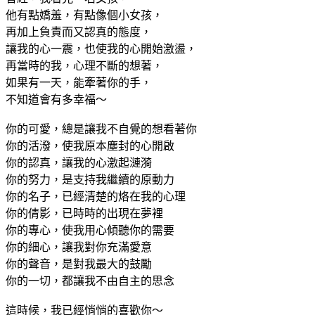
他有點嬌羞，有點像個小女孩，
再加上負責而又認真的態度，
讓我的心一震，也使我的心開始激盪，
再當時的我，心理不斷的想著，
如果有一天，能牽著你的手，
不知道會有多幸福～
你的可愛，總是讓我不自覺的想看著你
你的活潑，使我原本塵封的心開啟
你的認真，讓我的心激起漣漪
你的努力，是支持我繼續的原動力
你的名子，已經清楚的烙在我的心理
你的倩影，已時時的出現在夢裡
你的專心，使我用心傾聽你的需要
你的細心，讓我對你充滿愛意
你的聲音，是對我最大的鼓勵
你的一切，都讓我不由自主的思念
這時候，我已經悄悄的喜歡你～