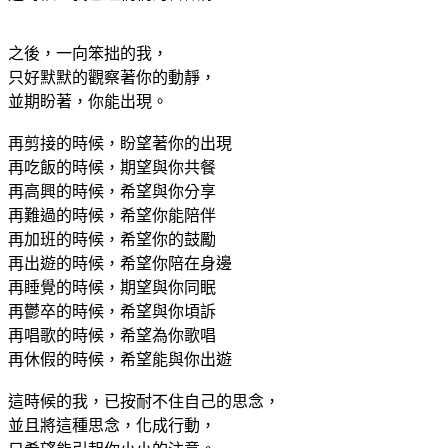
之後，一向笨拙的我，
只好默默的觀察著你的動靜，
並期盼著，你能出現。
再剪接的時候，盼望著你的出現
再吃飯的時候，期望與你共餐
再高興的時候，希望與你分享
再難過的時候，希望你能陪伴
再加班的時候，希望你的鼓勵
再出遊的時候，希望你陪在身邊
再睡覺的時候，期望與你同眠
再鬱卒的時候，希望與你頃訴
再唱歌的時候，希望為你歌唱
再休假的時候，希望能與你出遊
這時候的我，已按耐不住自己的思念，
並且將這種思念，化成行動，