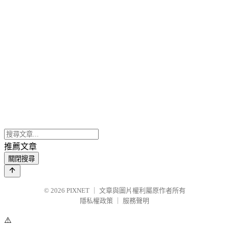
推薦文章
關閉搜尋
© 2026
PIXNET
｜
文章與圖片權利屬原作者所有
隱私權政策
｜
服務聲明
⚠️