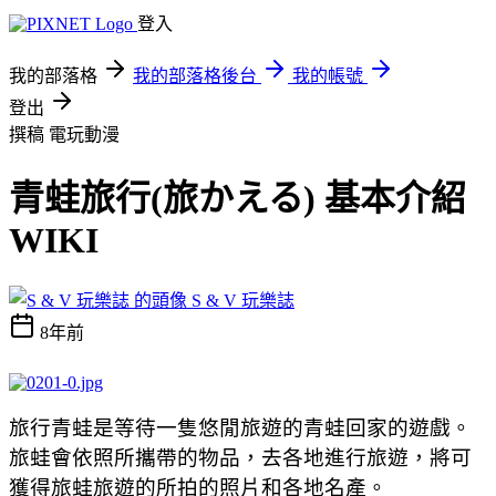
登入
我的部落格
我的部落格後台
我的帳號
登出
撰稿
電玩動漫
青蛙旅行(旅かえる) 基本介紹
WIKI
S & V 玩樂誌
8年前
旅行青蛙是等待一隻悠閒旅遊的青蛙回家的遊戲。
旅蛙會依照所攜帶的物品，去各地進行旅遊，將可
獲得旅蛙旅遊的所拍的照片和各地名產。