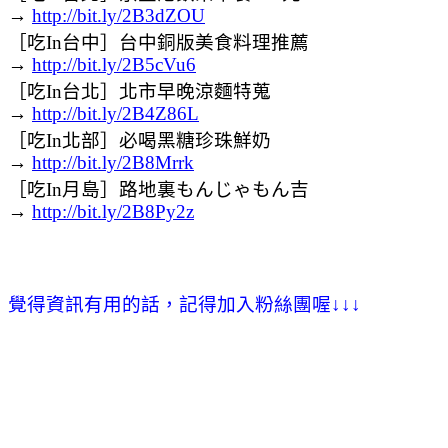
→
http://bit.ly/2B3dZOU
［吃In台中］台中銅版美食料理推薦
→
http://bit.ly/2B5cVu6
［吃In台北］北市早晚涼麵特蒐
→
http://bit.ly/2B4Z86L
［吃In北部］必喝黑糖珍珠鮮奶
→
http://bit.ly/2B8Mrrk
［吃In月島］路地裏もんじゃもん吉
→
http://bit.ly/2B8Py2z
覺得資訊有用的話，記得加入粉絲團喔
↓
↓
↓