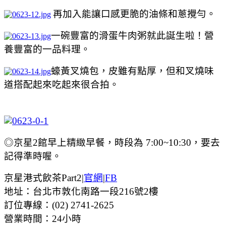
再加入能讓口感更脆的油條和蔥攪勻。
一碗豐富的滑蛋牛肉粥就此誕生啦！營
養豐富的一品料理。
蠔黃叉燒包，皮雖有點厚，但和叉燒味
道搭配起來吃起來很合拍。
◎京星2館早上精緻早餐，時段為 7:00~10:30，要去
記得準時喔。
京星港式飲茶Part2|
官網
|
FB
地址：台北市敦化南路一段216號2樓
訂位專線：(02) 2741-2625
營業時間：24小時