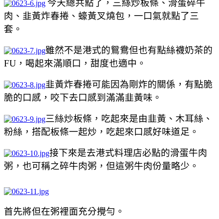
今天總共點了，三絲炒板條、滑蛋碎牛
肉、韭黃炸春捲、蠔黃叉燒包，一口氣就點了三
套。
雖然不是港式的鴛鴦但也有點絲襪奶茶的
FU，喝起來滿順口，甜度也適中。
韭黃炸春捲可能因為剛炸的關係，有點脆
脆的口感，咬下去口感到滿滿韭黃味。
三絲炒板條，吃起來是由韭黃、木耳絲、
粉絲，搭配板條一起炒，吃起來口感好味道足。
接下來是去港式料理店必點的滑蛋牛肉
粥，也可稱之碎牛肉粥，但這粥牛肉份量略少。
首先將但在粥裡面充分攪勻。