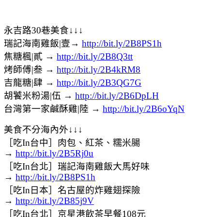
永吉路30巷美食↓↓↓
瑞記海南雞飯|壹→
http://bit.ly/2B8PS1h
焦糖楓|貳 →
http://bit.ly/2B8Q3tt
烤師傅|叁 →
http://bit.ly/2B4kRM8
吉龍糖|肆 →
http://bit.ly/2B3QG7G
胡饕米粉湯|伍 →
http://bit.ly/2B6DpLH
台灣第一家鹹酥雞|陸 →
http://bit.ly/2B6oYqN
美食不分海內外↓↓↓
［吃In台中］肉包、紅茶、糯米腸
→
http://bit.ly/2B5Rj0u
［吃In台北］瑞記海南雞飯大馬好味
→
http://bit.ly/2B8PS1h
［吃In日本］名古屋的炸雞翅探險
→
http://bit.ly/2B85j9V
［吃In台北］京星港飲茶早餐108元