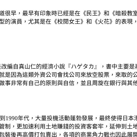
道很早，最早有印象時已經是在《民王》和《暗殺教
型的演員，尤其是在《校閱女王》和《火花》的表現
是改編自真山仁的經濟小說『ハゲタカ』，書中主要是
就是因為這類外資公司會找公司來放空股票，來取的
做事非常有自己的原則與自信，並且周旋在銀行與其
1990年代，大量投機活動蓬勃發展，最終使得日本泡沫經
管制，更加速利用土地賺錢的投資客套牢，延伸到土
後再高價打包賣出，各項的商業角力戰也因此展開，影片