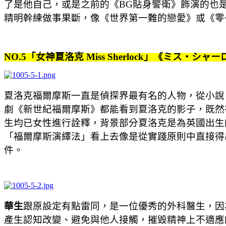
了是他自己，或是之前的《BG貼身警衛》飾演的也
精明幹練做事果斷，像《世界第一難的戀愛》或《零
NO.5「女神夏洛克 Miss Sherlock」《ミス・シャ
夏洛克福爾摩斯一直是偵探界最有名的人物，從小說
劇《新世紀福爾摩斯》都能看到夏洛克的影子，既然有美
生均已女性進行詮釋，背景部分夏洛克是為英國出生
「福爾摩斯演繹法」看上去像是從實踐原則中直接得
件。
華生
跟原設定有點雷同，是一位優秀的外科醫生，因為在無國界醫
產生認知改變、避免與他人接觸，摧毀精神上不適應