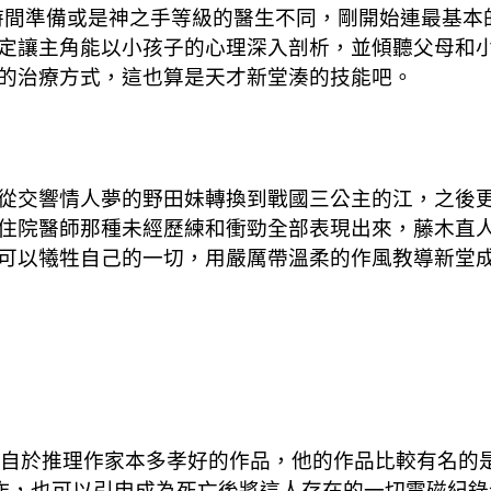
花超多時間準備或是神之手等級的醫生不同，剛開始連最
定讓主角能以小孩子的心理深入剖析，並傾聽父母和
的治療方式，這也算是天才新堂湊的技能吧。
從交響情人夢的野田妹轉換到戰國三公主的江，之後
院醫師那種未經歷練和衝勁全部表現出來，藤木直人在《 
可以犧牲自己的一切，用嚴厲帶溫柔的作風教導新堂
e來自於推理作家本多孝好的作品，他的作品比較有名
個動作，也可以引申成為死亡後將這人存在的一切電磁紀