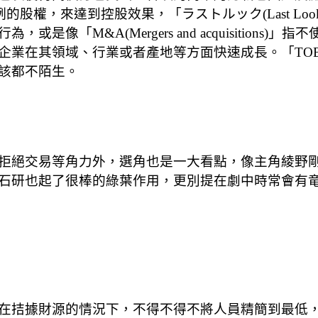
比例的股權，來達到控股效果，「ラストルック(Last 
像「M&A(Mergers and acquisition
、行業或者產地等方面快速成長。「TOB（take-over 
該都不陌生。
拒絕交易等角力外，選角也是一大看點，像主角綾野
石研也起了很棒的綠葉作用，更別提在劇中時常會有
在拮據財源的情況下，不得不得不將人員精簡到最低