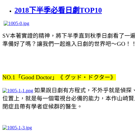
2018下半季必看日劇TOP10
SV本著實證的精神，將下半季直到秋季日劇看了一
準備好了嗎？讓我們一起進入日劇的世界吧～GO！
NO.1「Good Doctor」《 グッド・ドクター》
如果說日劇有方程式，不外乎就是偵探
位置上，就是每一個電視台必備的能力，本作山崎賢
閉症且帶有學者症候群的醫生。