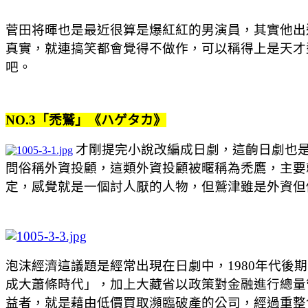
菅田将暉也是最近很算是爆紅紅的男演員，其實他出
真實，就連搞笑都會覺得不做作，可以稱得上是天才
吧。
NO.3「禿鷲」《ハゲタカ》
才剛提完小說改編成日劇，這齣日劇也
問俗稱外資投顧，這類外資投顧被暱稱為禿鷹，主要
定，感覺就是一個討人厭的人物，但鷲津雖是外資但
泡沫經濟這議題是經常出現在日劇中，1980年代後期到
成大蕭條時代」，加上大藏省以政策對金融進行總量
益者，就是藉由低價買取瀕臨破產的公司，經過重整包裝