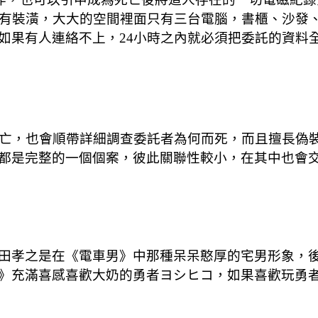
，裡面沒有裝潢，大大的空間裡面只有三台電腦，書櫃、沙
如果有人連絡不上，24小時之內就必須把委託的資料
死亡，也會順帶詳細調查委託者為何而死，而且擅長偽
都是完整的一個個案，彼此關聯性較小，在其中也會
田孝之是在《電車男》中那種呆呆憨厚的宅男形象，
》充滿喜感喜歡大奶的勇者ヨシヒコ，如果喜歡玩勇