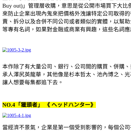
Buy out)」管理層收購，意思是從公開市場買下大
來防止企業出現內鬼來把價格外洩讓特定公司取得的行為，或是
賣、拆分以及合併不同公司或者類似的實體，以幫助企業在其領域
等專有名詞，如果對金融或商業有興趣，這些名詞應
本作除了有大量公司、銀行、公司間的購買、併購、
承人澤尻英龍華，其他像是杉本哲太、池內博之、光
讓人想要每集都追下去。
NO.4「獵頭者」 《 ヘッドハンター》
當經濟不景氣，企業是第一個受到影響的，每個公司