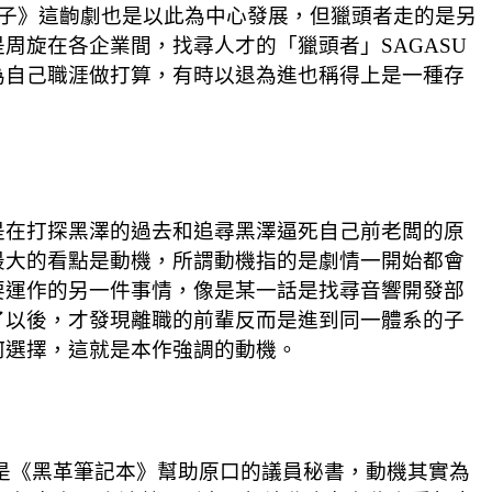
眞子》這齣劇也是以此為中心發展，但獵頭者走的是另
旋在各企業間，找尋人才的「獵頭者」SAGASU
為自己職涯做打算，有時以退為進也稱得上是一種存
是在打探黑澤的過去和追尋黑澤逼死自己前老闆的原
最大的看點是動機，所謂動機指的是劇情一開始都會
要運作的另一件事情，像是某一話是找尋音響開發部
了以後，才發現離職的前輩反而是進到同一體系的子
何選擇，這就是本作強調的動機。
是《黑革筆記本》幫助原口的議員秘書，動機其實為