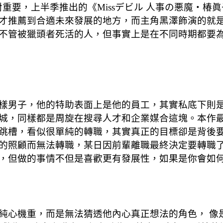
重要，上半季推出的《Missデビル 人事の悪魔・椿
才推薦到合適未來發展的地方，而主角黑澤飾演的就是周
不管被獵頭者死活的人，但事實上是在不同時期都要
樣男子，他的特助表面上是他的員工，其實私底下則
城，同樣都是周旋在搜尋人才和企業媒合這塊。本作
跳槽，看似很單純的轉職，其實真正的目標卻是背後
的照顧而無法轉職，某日因前輩離職最終決定要轉職
，但做的事情不但是喜歡更有發展性，如果是你會如
純心機重，而是無法猜透他內心真正想法的角色， 像