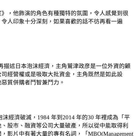
室》，他飾演的角色有種獨特的氛圍，令人感覺到很
，令人印象十分深刻，如果喜歡的話不彷再看一遍
再描述日本泡沫經濟，主角鷲津政彦是一位外資的顧
公司經營權或是吸取大批資金，主角既然是如此設
他惡質併購者鬥智兼鬥力。
濟破滅，1984 年到2014 年的30 年裡成為「平
地、股市、融資等公司大量破產，所以從中能取得利
中有著大量的專有名詞，「MBO(Management