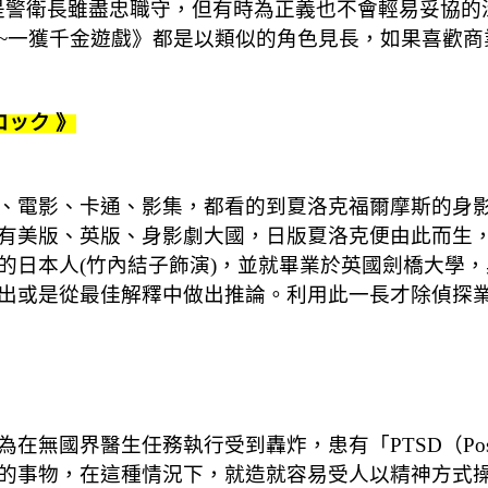
是警衛長雖盡忠職守，但有時為正義也不會輕易妥協的
~一獲千金遊戲》都是以類似的角色見長，如果喜歡商
ーロック 》
、電影、卡通、影集，都看的到夏洛克福爾摩斯的身影
版、英版、身影劇大國，日版夏洛克便由此而生，本版主
的日本人(竹內結子飾演)，並就畢業於英國劍橋大學
出或是從最佳解釋中做出推論。利用此一長才除偵探
生任務執行受到轟炸，患有「PTSD（Post-traumat
的事物，在這種情況下，就造就容易受人以精神方式