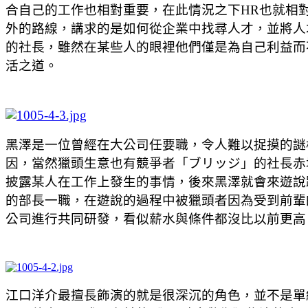
合自己的工作也相對重要，在此情況之下HR也就相對
外的路線，講求的是如何從企業中找尋人才，並將人
的社長，雖然在某些人的眼裡他們僅是為自己利益而
活之道。
黑澤是一位曾經在大公司任要職，令人難以捉摸的謎
因，當然獵頭生意也有競爭者「ブリッジ」的社長赤
披露某人在工作上發生的事情，後來黑澤就會來遊說
的部長一職，在遊說的過程中被獵頭者因為受到前輩
公司進行共同研發，看似薪水與條件都沒比以前更高
江口洋介最擅長飾演的就是很深沉的角色，並不是單