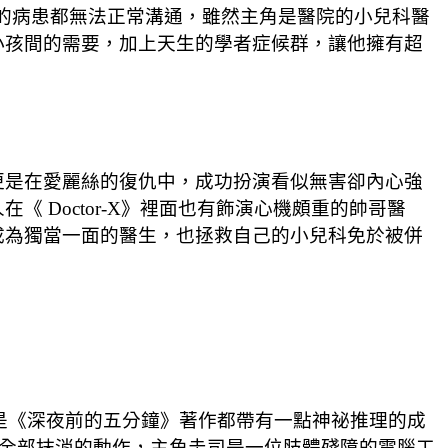
基本的病患都無法正常溝通，雖然主角是醫院的小兒科醫
小孩間的需要，加上天生的學者症候群，讓他擁有超
更是在愛麗絲的復仇中，成功扮演看似無害卻內心強
Doctor-X》裡面也有飾演心機頗重的帥哥醫
成為獨當一面的醫生，也拯救自己的小兒科免於被併
的是《深夜前的五分鐘》著作都帶有一點神祕推理的成
錄全部抹消的動作，主角圭司是一位肢體殘障的電腦工