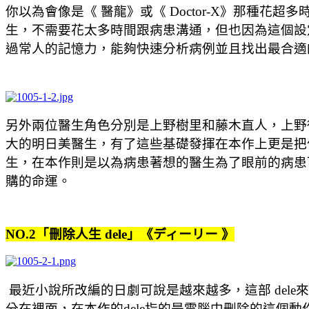
你以為會像是《 醫龍》或《 Doctor-X》那種
生，不需要花太多時間跟病患溝通，但也因為這個設
過常人的記憶力，能夠快速分析病例並且找出最合適
另外兩位醫生角色分別是上野樹里和藤木直人，上野
大的明日美醫生，有了這些基礎發揮在本作上更是把住
生，在本作則是以為病患著想的醫生為了眼前的病患
購的命運。
NO.2「刪除人生 dele」《ディーリー 》
最近小說所改編的日劇可說是越來越多，這部 del
分在裡面，在本作的dele指的是電腦中刪除的這