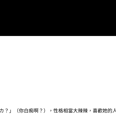
カ？」（你白痴啊？），性格相當大辣辣，喜歡她的