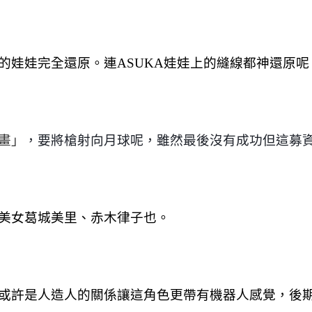
的娃娃完全還原。連ASUKA娃娃上的縫線都神還原呢
畫」
，要將槍射向月球呢，雖然最後沒有成功但這募資
美女葛城美里、赤木律子也。
或許是人造人的關係讓這角色更帶有機器人感覺，後