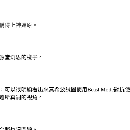
稱得上神還原。
源堂沉思的樣子。
可以很明顯看出來真希波試圖使用Beast Mode對
難所真嗣的視角。
合照也沒問題。