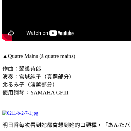
▲Quatre Mains (à quatre mains)
作曲：鹭巢诗郎
演奏：宫城纯子（真嗣部分）
北るみ子（渚薰部分）
使用钢琴：YAMAHA CFIII
明日香每次看到她都會想到她的口頭禪，「あんたバ