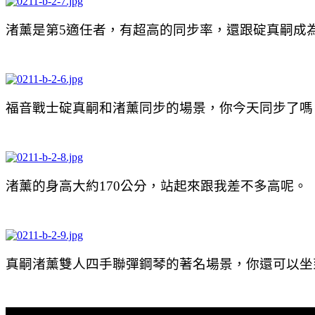
渚薰是第5適任者，有超高的同步率，還跟碇真嗣成
福音戰士碇真嗣和渚薰同步的場景，你今天同步了嗎
渚薰的身高大約170公分，站起來跟我差不多高呢。
真嗣渚薰雙人四手聯彈鋼琴的著名場景，你還可以坐