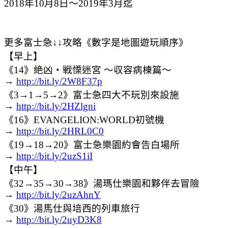
2018年10月8日～2019年3月迄
更多富士急↓↓攻略《數字是地圖遊玩順序》
【早上】
《14》絶凶・戦慄迷宮 ～収容病棟篇～
→
http://bit.ly/2W8F37p
《3→1→5→2》富士急四大不玩別來設施
→
http://bit.ly/2HZlgni
《16》EVANGELION:WORLD初號機
→
http://bit.ly/2HRL0C0
《19→18→20》富士急樂園約會告白場所
→
http://bit.ly/2uzS1iI
【中午】
《32→35→30→38》湯瑪仕樂園和夥伴去冒險
→
http://bit.ly/2uzAhnY
《30》湯馬仕與培西的列車旅行
→
http://bit.ly/2uyD3K8