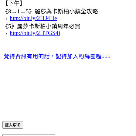
【下午】
《8→1→5》麗莎與卡斯柏小鎮全攻略
→
http://bit.ly/2I1J4He
《5》麗莎卡斯柏小鎮周年必買
→
http://bit.ly/2HTGS4i
覺得資訊有用的話，記得加入粉絲團喔
↓
↓
↓
載入更多