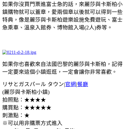
如果你沒買門票進富士急的話，來麗莎與卡斯柏小
鎮購物就可以蓋章，愛兩個章以後就可以得到一些
特典，像是
麗莎與卡斯柏遊樂設施免費遊玩、富士
急乘車、溫泉入館券、博物館入場(2人)券等。
如果你也喜歡來自法國巴黎的麗莎與卡斯柏，記得
一定要來這個小鎮逛逛，一定會讓你非常喜歡。
リサとガスパール タウン|
官網
|
餐廳
(麗莎與卡斯柏小鎮)
拍照點：★★★★
購買點：★★★★★
刺激點：★
※可以用非購票方式進入