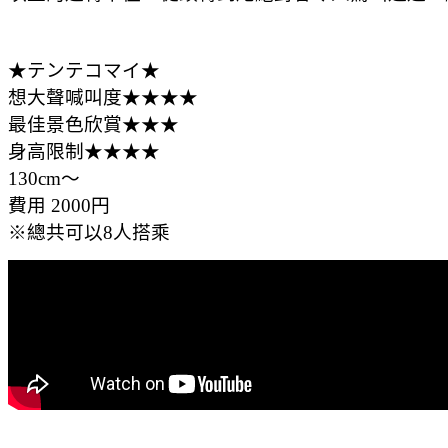
★テンテコマイ★
想大聲喊叫度★★★★
最佳景色欣賞★★★
身高限制★★★★
130cm～
費用 2000円
※總共可以8人搭乘