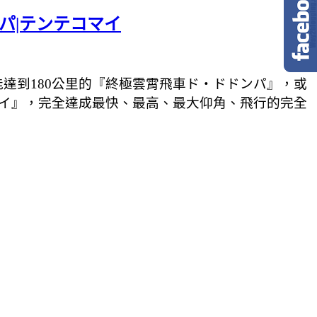
ンパ|テンテコマイ
達到180公里的『終極雲霄飛車ド・ドドンパ
』
，或
イ』，完全達成最快、最高、最大仰角、飛行的完全