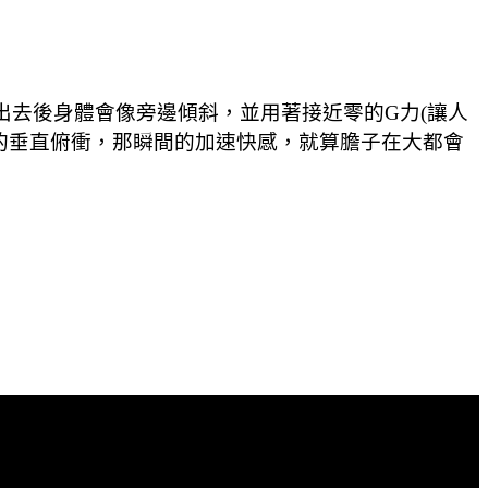
，出去後身體會像旁邊傾斜，並用著接近零的G力(讓人
m的垂直俯衝，那瞬間的加速快感，就算膽子在大都會