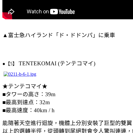
▲富士急ハイランド「ド・ドドンパ」に乗車
TENTEKOMAI (テンテコマイ)
●【5】
★テンテコマイ★
■タワーの高さ：39m
■最高到達点：32m
■最高速度：40km / h
能隨著天空進行迴旋，機體上分別安裝了巨型的雙翼
以上的選轉半徑，從頭轉到尾絕對會令人驚叫連連，