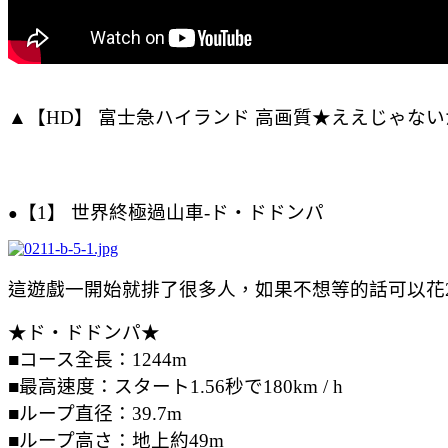
▲【HD】 富士急ハイランド 高画質★ええじゃない
【1】
世界終極過山車-ド・ドドンパ
●
這遊戲一開始就排了很多人，如果不想等的話可以花
★ド・ドドンパ★
■コース全長：1244m
■最高速度：スタート1.56秒で180km / h
■ループ直径：39.7m
■ループ高さ：地上約49m