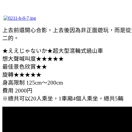
上去前還開心合影，上去後因為非正面遊玩，而是從
二的。
★ええじゃないか★超大型滾輪式過山車
想大聲喊叫度★★★★★
最佳景色欣賞★★
旋轉★★★★★
身高限制 125cm～200cm
費用 2000円
※總共可以20人乘坐，1車廂4個人乘坐，總共5輛