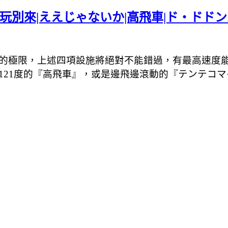
不玩別來|ええじゃないか|高飛車|ド・ドド
的極限，上述四項設施將絕對不能錯過，有最高速度能
21度的
『
高飛車
』，或是邊飛邊滾動的『テンテコマ