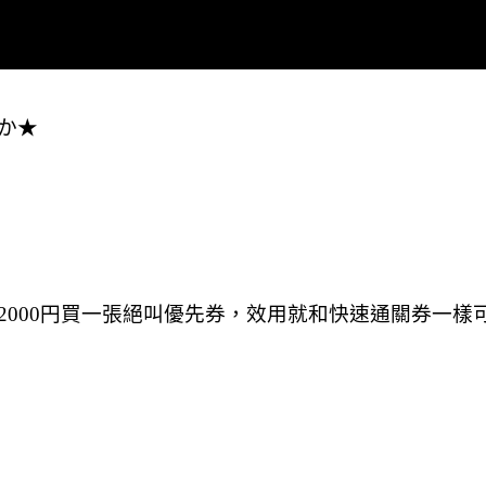
か★
2000円買一張絕叫優先券，效用就和快速通關券一樣