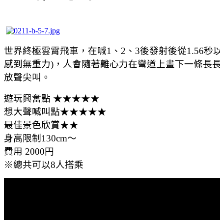
世界終極雲霄飛車，
在喊1、2、3後發射後
從1.56
感到無重力)，人會隨著離心力在彎道上畫下一條長
放聲尖叫。
遊玩興奮點 ★★★★★
想大聲喊叫點★★★★★
最佳景色欣賞★★
身高限制130cm～
費用 2000円
※總共可以8人搭乘