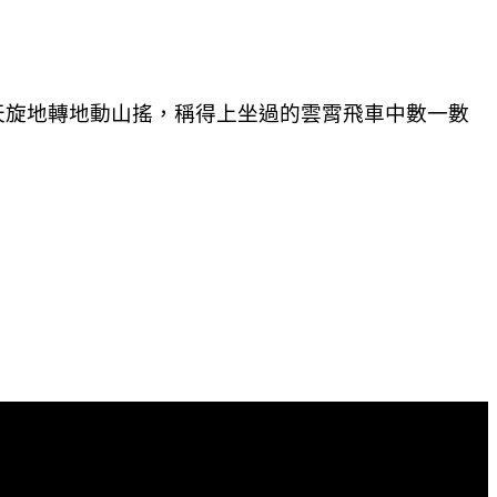
天旋地轉地動山搖，稱得上坐過的雲霄飛車中數一數