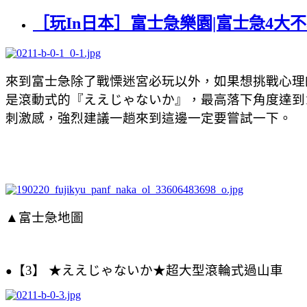
［玩In日本］富士急樂園|富士急4大
來到富士急除了戰慄迷宮必玩以外，如果想挑戰心理
是滾動式的
『
ええじゃないか
』
，最高落下角度達到1
刺激感，強烈建議一趟來到這邊一定要嘗試一下。
▲富士急地圖
【3】
★ええじゃないか★超大型滾輪式過山車
●