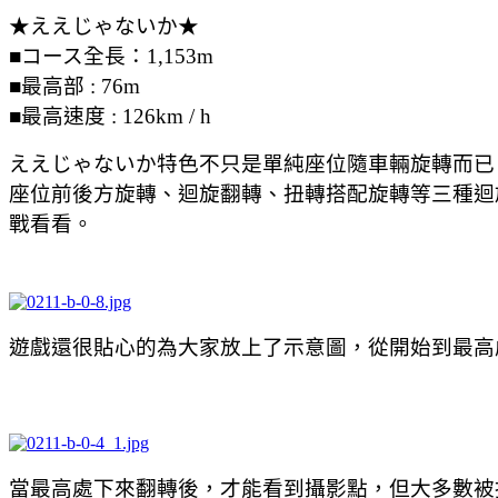
★ええじゃないか★
■コース全長：1,153m
■最高部 : 76m
■最高速度 : 126km / h
ええじゃないか特色不只是單純座位隨車輛旋轉而已
座位前後方旋轉、迴旋翻轉、扭轉搭配旋轉等三種迴旋
戰看看。
遊戲還很貼心的為大家放上了示意圖，從開始到最高
當最高處下來翻轉後，才能看到攝影點，但大多數被