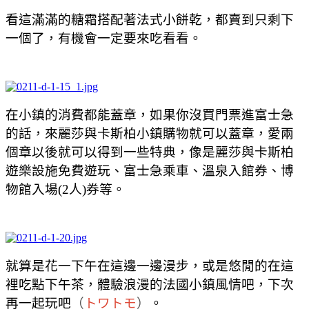
看這滿滿的糖霜搭配著法式小餅乾，都賣到只剩下
一個了，有機會一定要來吃看看。
在小鎮的消費都能蓋章，如果你沒買門票進富士急
的話，來麗莎與卡斯柏小鎮購物就可以蓋章，愛兩
個章以後就可以得到一些特典，像是麗莎與卡斯柏
遊樂設施免費遊玩、富士急乘車、溫泉入館券、博
物館入場(2人)券等。
就算是花一下午在這邊一邊漫步，或是悠閒的在這
裡吃點下午茶，體驗浪漫的法國小鎮風情吧，下次
再一起玩吧
（
トワトモ
）
。