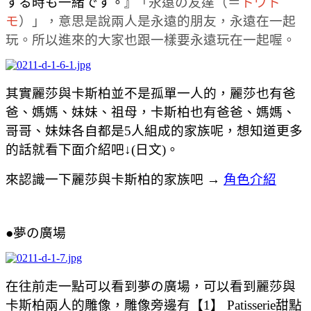
する時も一緒です。
「永遠の友達（＝
トワト
』
モ
）」，意思是說兩人是永遠的朋友，永遠在一起
玩。所以進來的大家也跟一樣要永遠玩在一起喔。
其實麗莎與卡斯柏並不是孤單一人的，麗莎也有爸
爸、媽媽、妹妹、祖母，卡斯柏也有爸爸、媽媽、
哥哥、妹妹各自都是5人組成的家族呢，想知道更多
的話就看下面介紹吧↓(日文)。
來認識一下麗莎與卡斯柏的家族吧 →
角色介紹
●夢の廣場
在往前走一點可以看到
夢の廣場，可以看到
麗莎與
卡斯柏兩人的雕像，雕像旁邊有
【1】
Patisserie甜點