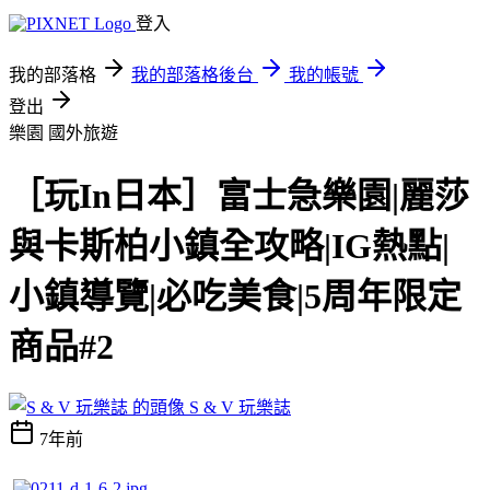
登入
我的部落格
我的部落格後台
我的帳號
登出
樂園
國外旅遊
［玩In日本］富士急樂園|麗莎
與卡斯柏小鎮全攻略|IG熱點|
小鎮導覽|必吃美食|5周年限定
商品#2
S & V 玩樂誌
7年前