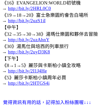
《16》EVANGELION:WORLD初號機
→
http://bit.ly/2HRL0C0
《19→18→20》富士急樂園約會告白場所
→
http://bit.ly/2uzS1iI
【中午】
《32→35→30→38》湯瑪仕樂園和夥伴去冒險
→
http://bit.ly/2uzAhnY
《30》湯馬仕與培西的列車旅行
→
http://bit.ly/2uyD3K8
【下午】
《8→1→5》麗莎與卡斯柏小鎮全攻略
→
http://bit.ly/2I1J4He
《5》麗莎卡斯柏小鎮周年必買
→
http://bit.ly/2HTGS4i
覺得資訊有用的話，記得加入粉絲團喔
↓
↓
↓