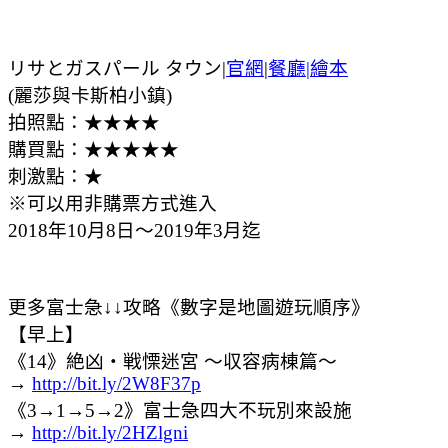
リサとガスパール タウン|
官網
|
餐廳
|
繪本
(麗莎與卡斯柏小鎮)
拍照點：★★★★
購買點：★★★★★
刺激點：★
※可以用非購票方式進入
2018年10月8日～2019年3月迄
更多富士急↓↓攻略《數字是地圖遊玩順序》
【早上】
《14》絶凶・戦慄迷宮 ～収容病棟篇～
→
http://bit.ly/2W8F37p
《3→1→5→2》富士急四大不玩別來設施
→
http://bit.ly/2HZlgni