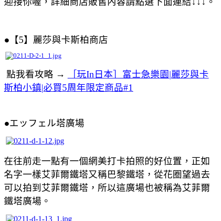
迎接你喔，詳細商店販售內容請點選下面連結
↓
↓
↓
。
●
【5】麗莎與卡斯柏
商店
點我看攻略 →
［玩In日本］富士急樂園|麗莎與卡
斯柏小鎮|必買5周年限定商品#1
●
エッフェル塔廣場
在往前走一點有一個網美打卡拍照的好位置，正如
名字一樣艾菲爾鐵塔又稱巴黎鐵塔，從花圈望過去
可以拍到
艾菲爾鐵塔，所以這廣場也被稱為
艾菲爾
鐵塔廣場。