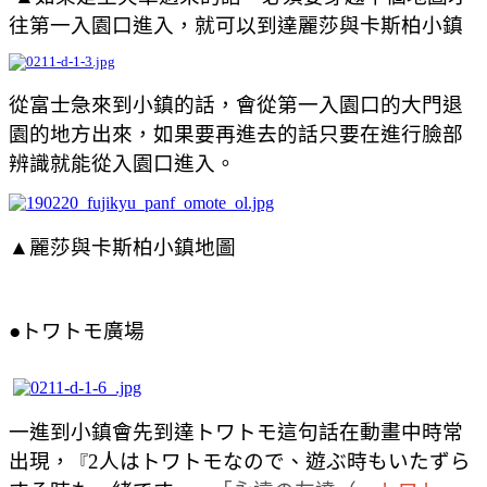
往第一入園口進入，就可以到達麗莎與卡斯柏小鎮
從富士急來到小鎮的話，會從第一入園口的大門退
園的地方出來，如果要再進去的話只要在進行臉部
辨識就能從入園口進入。
▲麗莎與卡斯柏小鎮地圖
●トワトモ廣場
一進到小鎮會先到達
トワトモ這句話在動畫中時常
出現，
2人はトワトモなので、遊ぶ時もいたずら
『