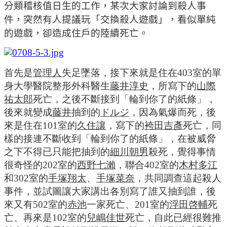
分類稽核值日生的工作，某次大家討論到殺人事
件，突然有人提議玩「交換殺人遊戲」，看似單純
的遊戲，卻造成住戶的陸續死亡。
首先是
管理人
失足墜落，接下來就是住在
403
室的單
身大學醫院整形外科醫生
藤井淳史
，所寫下的
山際
祐太郎
死亡，之後不斷接到「輪到你了的紙條」，
後來就變成
藤井
抽到的
ドルジ
，因為氣爆而死，後
來是住在
101
室的
久住讓
，寫下的
袴田吉彥
死亡，同
樣的接連不斷收到「輪到你了的紙條」，在被威脅
之下不得已只能把抽到的
細川朝男
殺死，覺得事情
很奇怪的
202
室的
西野七瀨
，聯合
402
室的
木村多江
和
302
室的
手塚翔太
、
手塚菜奈
，共同調查這起殺人
事件，並試圖讓大家講出各別寫了誰又抽到誰，後
來又有
502
室的
赤池
一家死亡、
201
室的
浮田啓輔
死
亡、再來是
102
室的
兒嶋佳世
死亡，自此已經很難推