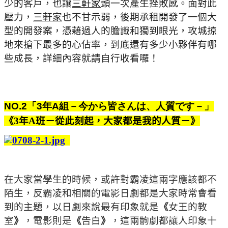
少的客戶，也讓
三軒家
頭一次產生挫敗感。
面對此
壓力，
三軒家
也不甘示弱，後期承租開發了一個大
型的開發案，憑藉過人的膽識和獨到眼光，攻城掠
地來搶下最多的心佔率，到底還有多少小夥伴有哪
些成長，詳細內容就請自行收看囉！
NO.2
「
3
年
A
組－今から皆さんは、人質です－」
《
3
年
A
班－從此刻起，大家都是我的人質－
》
在大家當學生的時候，或許對霸凌這兩字應該都不
陌生，反霸凌和相關的電影日劇都是大家時常會看
到的主題，以日劇來說最有印象就是
《
女王的教
室
》
，電影則是
《
告白
》
，這兩齣劇都讓人印象十