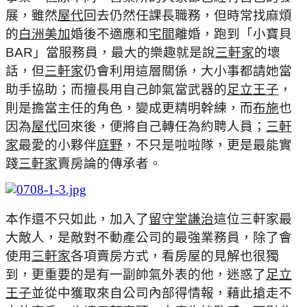
展，雖然
屋代
回去仍然任課長職務，但時常找麻煩
的
白洲美加
婚後不適應和
宅間
離婚，跑到「小寶貝
BAR
」當服務員，最大的樂趣就是說
三軒家
的壞
話，但
三軒家
仍會利用這層關係，大小事都請她當
助手協助；而擅長用自己帥氣當武器的
足立王子
，
則是擔當主任的角色，變成更精明幹練，而
布施
也
因為
屋代
回來後，便將自己轉任為約聘人員；
三軒
家
最愛的小夥伴
庭野
，不只是啦啦隊，更是最能實
踐
三軒家
賣房論的傳承者。
本作還不只如此，加入了
留守堂謙治
這位三軒家最
大敵人，是敵對不動產公司的最強業務員，除了會
使用
三軒家
各項賣房方式，看房屋的見解也很獨
到，更重要的是有一副帥氣外表的他，迷惑了
足立
王子
並從中獲取來自公司內部得情報，藉此搶走不