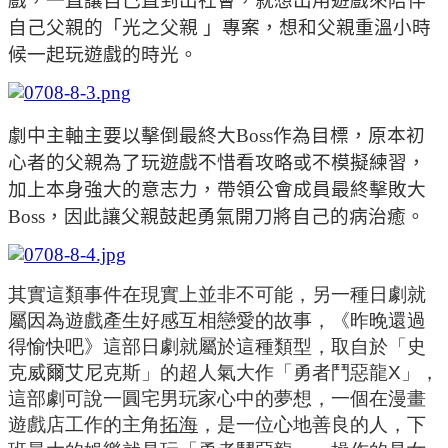
戲，一直讓自己直到出社會，就想出用遊戲來陪伴
自己父親的
「光之父親 」專案，想和父親重溫小時
候一起玩遊戲的時光。
劇中主軸主要以擊倒最終大Boss作為目標，原本初
心者的父親為了玩遊戲不惜看攻略或不模擬練習，
加上本身強大的意志力，帶領公會成員最終擊敗大
Boss，因此讓父親鼓起勇氣開刀將自己的病治癒。
其實這類事件在現實上並非不可能，另一種日劇就
屬因為遊戲產生好感互相戀愛的故事，
《昨晚還過
得愉快吧》這部日劇就屬於這種類型，取自於「史
克威爾艾尼克斯」的超人氣大作「勇者鬥惡龍
X
」，
這部劇可說一圓宅男玩家心中的夢想，一個在漫畫
遊戲店工作的主角
拓海
，是一位心地善良的人，下