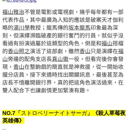
福山雅治
不管是電影或電視劇，幾乎每年都有一部
代表作品，其中最廣為人知的應該是破案天才伽利
略的
湯川學
教授；龍馬傳的
坂本龍馬
印象最為深
刻，但演繹瀕臨破產的銀行奮鬥的行員，就似乎沒
看過有扮演過屬於這類型的角色，倒是和
福山
搭檔
的
香山照之
演活了這部劇，雖然
香山
只是演繹在
福
山
旁邊的配角支店長
真山徹
一役，但看完後你會發
現，
香山
在整齣戲的簡直就是神救援，從一開始收
攏分店員，接下來適時找出關鍵訊息，最後甚至為
店長不惜離開銀行界，真的把這角色演活過來，在
雙人配合下也讓劇情更加緊湊有趣。
NO.7
「
ストロベリーナイトサーガ
」《殺人草莓夜
英雄傳》