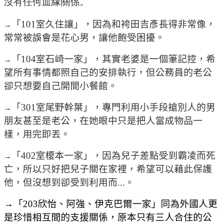
沒有任何血緣關係。
「101室久住讓」，因為和袴田吉彥長得非常像，
→
常常被誤會是花心男，讓他飽受困擾。
「104室石崎一家」，其實老婆是一個筆記控，希
→
望所有事情都照自己的安排執行，但公務員的老公
卻只想要自己開間小餐館。
「301室尾野幹葉」，專門利用小手段搶別人的男
→
朋友甚至是老公，在她眼中只是把人當成物品一
樣，用完即丟。
「402室榎本一家」，因為兒子差點受到霸凌而死
→
亡，所以只好把兒子關在家裡，希望可以藉此保護
他，但沒想到卻受到利用而...。
→「
203
欣怡、阿強、伊克巴爾一家」同為外國人更
是珍惜相互間的支援關係，原本只有三人合住的公