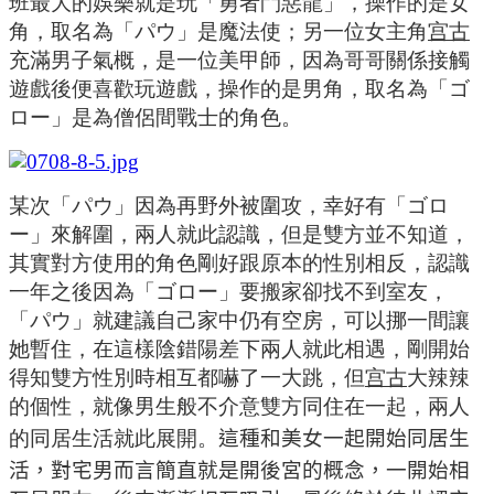
班最大的娛樂就是玩「勇者鬥惡龍」，操作的是女
角，取名為「パウ」是魔法使；另一位女主角
宫古
充滿男子氣概，是一位美甲師，因為哥哥關係接觸
遊戲後便喜歡玩遊戲，操作的是男角，取名為「ゴ
ロー」是為僧侶間戰士的角色。
某次「パウ」因為再野外被圍攻，幸好有「ゴロ
ー」來解圍，兩人就此認識，但是雙方並不知道，
其實對方使用的角色剛好跟原本的性別相反，認識
一年之後因為「ゴロー」要搬家卻找不到室友，
「パウ」就建議自己家中仍有空房，可以挪一間讓
她暫住，在這樣陰錯陽差下兩人就此相遇，剛開始
得知雙方性別時相互都嚇了一大跳，但
宫古
大辣辣
的個性，就像男生般不介意雙方同住在一起，兩人
的同居生活就此展開。
這種和美女一起開始同居生
活，對宅男而言簡直就是開後宮的概念，一開始相