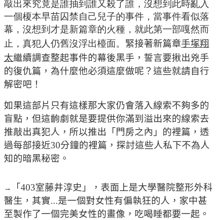
敲出來究竟是誰抽到誰又殺了誰，沒想到此時亂入
一個榎本早苗囚禁自己兒子的事件，當事件看似落
幕，沒想到才是新篇章的火種，就此第一部嘎然而
止，真犯人仍舊沒浮出檯面。
緊接著新篇章
手塚翔
太
繼續調查整起事件的幕後黑手，誓言要揪出兇手
的復仇篇，為什麼他必須這麼做呢？這些就請自行
解密吧！
如果這部片只有這樣那大家仍會落入線索不夠多的
盲點，但這齣劇就是要提供你滿到溢出來的線索去
推敲出真犯人，所以推出「門房之內」的裡篇，透
過每部接近30分鐘的裡篇，探討這些人私下不為人
知的暗黑秘密。
「403室藤井淳史」，表面上是大學醫院整形外科
→
醫生，其實...是一個對女性有偏執狂的人，家中甚
至製作了一個完美女性的畫像，吃喝睡都要一起。