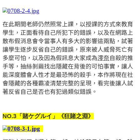
在此期間老師仍然照常上課，以授課的方式來教育
學生，正面看待自己所犯下的錯誤，以及在網路上
散布假消息會令當事人有多大的影響這兩點，試著
讓學生逐步反省自己的錯誤，原來被人威脅死亡有
多麼可怕，以及因為假訊息大家成為
澪奈
自殺的推
手等，抽絲剝繭找出隱藏在背後的可怕事實，讓人
能深度體會人性才是最恐怖的殺手，本作將現在社
會隱藏的各種霸凌清楚完整的呈現，看完後讓人試
著反省自己是否也有犯過類似錯誤。
NO.3
「
賭ケグルイ
」《
狂賭之淵
》