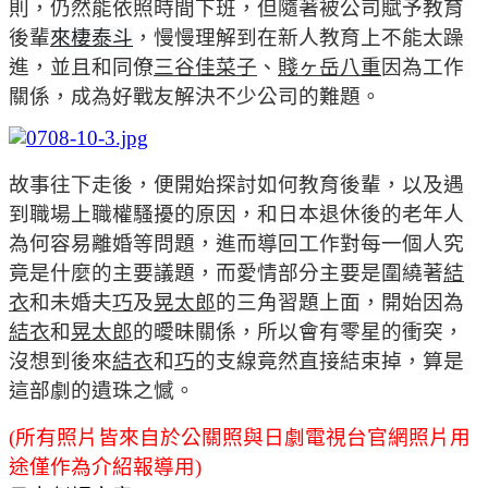
則，仍然能依照時間下班，但隨著被公司賦予教育
後輩
來棲泰斗
，慢慢理解到在新人教育上不能太躁
進，並且和同僚
三谷佳菜子
、
賤ヶ岳八重
因為工作
關係，成為好戰友解決不少公司的難題。
故事往下走後，便開始探討如何教育後輩，以及遇
到職場上職權騷擾的原因，和日本退休後的老年人
為何容易離婚等問題，進而導回工作對每一個人究
竟是什麼的主要議題，而愛情部分主要是圍繞著
結
衣
和未婚夫
巧
及
晃太郎
的三角習題上面，開始因為
結衣
和
晃太郎
的曖昧關係，所以會有零星的衝突，
沒想到後來
結衣
和
巧
的支線竟然直接結束掉，算是
這部劇的遺珠之憾。
(所有照片皆來自於公關照與日劇電視台官網照片用
途僅作為介紹報導用)