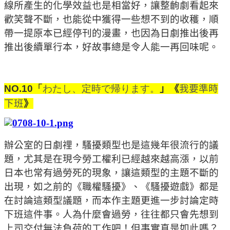
線所產生的化學效益也是相當好，讓整齣劇看起來
歡笑聲不斷，也能從中獲得一些想不到的收穫，順
帶一提原本已經停刊的漫畫，也因為日劇推出後再
推出後續單行本，好故事總是令人能一再回味呢。
NO.10
「
わたし、定時で帰ります。
」《
我要準時
下班
》
辦公室的日劇
𥚃
，騷擾類型也是這幾年很流行的議
題，尤其是在現今勞工權利已經越來越高漲，以前
日本也常有過勞死的現象，讓這類型的主題不斷的
出現，如之前的《職權騷擾》、《騷擾遊戲》都是
在討論這類型議題，而本作主題更進一步討論定時
下班這件事。
人為什麼會過勞，往往都只會先想到
上司交付無法負荷的工作吧！但事實真是如此嗎？