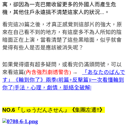
寓，卻因為一克巴爾收留更多的外國人而產生危
機，其他住戶永遠搞不清楚這家人的狀況...。
看完這20篇之後，才真正感覺到這部片的強大，原
來在自己看不到的地方，有這麼多不為人所知的陰
暗面正在上演，當看清楚了這些黑暗面，似乎就會
覺得有些人是否是應該被消失呢？
如果覺得還有超多疑問，或看完仍滿頭問號，可以
來看這篇(
內含強烈劇透警告)
→
「あなたのばんで
す」《輪到你了》兩季(前篇+反擊篇)|一次看懂輪到
你了|手法，心理，劇情，脈絡全破解|
NO.6
「
しゅうだんさせん
」《
集團左遷
!!
》