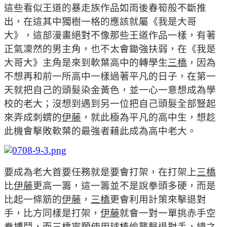
這些看似王道的暴走族作品如雨後春筍般不斷推
出，在這其中獨樹一格的應該就屬《我是大哥
大》，這部漫畫絕對不像那些王道作品一樣，有著
正氣凜然的男主角，也不太會鋤強扶弱，在《我是
大哥大》主角是來到軟葉高中的轉學生
三橋
，因為
不想再和前一所高中一樣過著平凡的日子，在第一
天就把自己的頭髮染金黃色，並一心一意想成為學
校的老大；沒想到遇到另一位把自己頭髮全部豎起
來弄成刺蝟的
伊藤
，就此極為平凡的高中生，想趁
此機會擊敗軟葉的最強者藉此成為高中老大。
要成為老大首要任務就是要會打架，在打架上
三橋
比
伊藤
更高一籌，這一籌並不是說拳頭多硬，而是
比起一條筋的
伊藤
，
三橋
更會利用計策來擊退對
手，比方同樣是打架，
伊藤
就會一對一單挑赤手空
拳搏鬥，而
三橋
寧願使用球棒偷襲擊退對手，總之