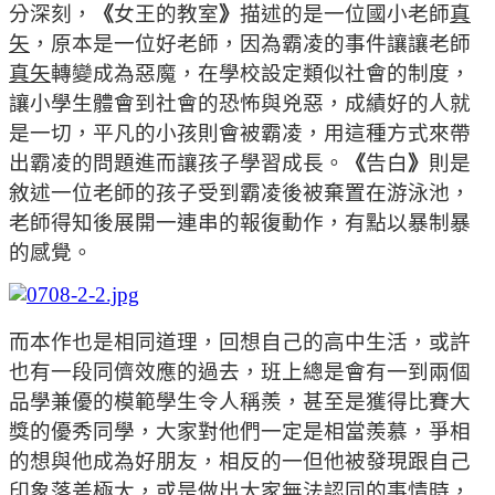
分深刻，
《
女王的教室
》
描述的是一位國小老師
真
矢
，原本是一位好老師，因為霸凌的事件讓讓老師
真矢
轉變成為惡魔，在學校設定類似社會的制度，
讓小學生體會到社會的恐怖與兇惡，成績好的人就
是一切，平凡的小孩則會被霸凌，用這種方式來帶
出霸凌的問題進而讓孩子學習成長。
《
告白
》
則是
敘述一位老師的孩子受到霸凌後被棄置在游泳池，
老師得知後展開一連串的報復動作，有點以暴制暴
的感覺。
而本作也是相同道理，回想自己的高中生活，或許
也有一段同儕效應的過去，班上總是會有一到兩個
品學兼優的模範學生令人稱羨，甚至是獲得比賽大
獎的優秀同學，大家對他們一定是相當羨慕，爭相
的想與他成為好朋友，相反的一但他被發現跟自己
印象落差極大，或是做出大家無法認同的事情時，