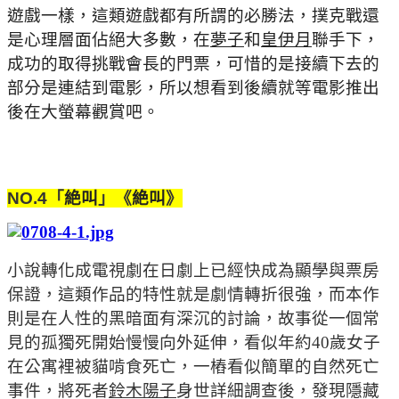
遊戲一樣，這類遊戲都有所謂的必勝法，撲克戰還
是心理層面佔絕大多數，在
夢子
和
皇伊月
聯手下，
成功的取得挑戰會長的門票，可惜的是接續下去的
部分是連結到電影，所以想看到後續就等電影推出
後在大螢幕觀賞吧。
NO.4
「
絶叫
」《
絶叫
》
小說轉化成電視劇在日劇上已經快成為顯學與票房
保證，這類作品的特性就是劇情轉折很強，而本作
則是在人性的黑暗面有深沉的討論，故事從一個常
見的孤獨死開始慢慢向外延伸，看似年約40歲女子
在公寓裡被貓啃食死亡，一樁看似簡單的自然死亡
事件，將死者
鈴木陽子
身世詳細調查後，發現隱藏