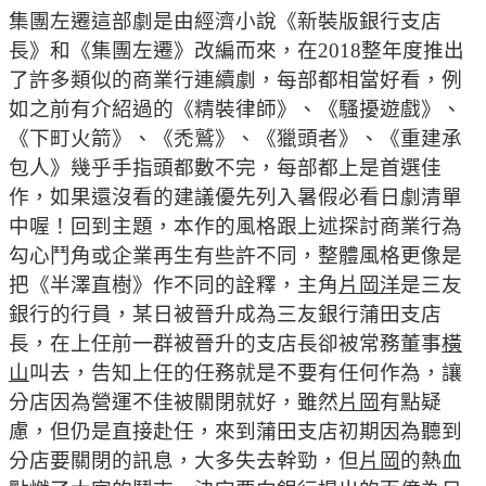
集團左遷這部劇是由經濟小說《新裝版銀行支店
長》和《集團左遷》改編而來，在2018整年度推出
了許多類似的商業行連續劇，每部都相當好看，例
如之前有介紹過的《精裝律師》、《騷擾遊戲》、
《下町火箭》、《禿鷲》、《獵頭者》、《重建承
包人》幾乎手指頭都數不完，每部都上是首選佳
作，如果還沒看的建議優先列入暑假必看日劇清單
中喔！
回到主題，本作的風格跟上述探討商業行為
勾心鬥角或企業再生有些許不同，整體風格更像是
把《半澤直樹》作不同的詮釋，主角
片岡洋
是三友
銀行的行員，某日被晉升成為三友銀行蒲田支店
長，在上任前一群被晉升的支店長卻被常務董事
橫
山
叫去，告知上任的任務就是不要有任何作為，讓
分店因為營運不佳被關閉就好，雖然
片岡
有點疑
慮，但仍是直接赴任，來到蒲田支店初期因為聽到
分店要關閉的訊息，大多失去幹勁，但
片岡
的熱血