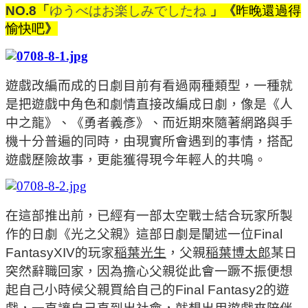
NO.8
「
ゆうべはお楽しみでしたね
」《
昨晚還過得
愉快吧
》
遊戲改編而成的日劇目前有看過兩種類型，一種就
是把遊戲中角色和劇情直接改編成日劇，像是
《人
中之龍》、《勇者義彥》、而近期來隨著網路與手
機十分普遍的同時，由現實所會遇到的事情，搭配
遊戲歷險故事，更能獲得現今年輕人的共鳴。
在這部推出前，已經有一部太空戰士結合玩家所製
作的日劇《光之父親》這部日劇是闡述一位
Final
FantasyXIV
的玩家
稲葉光生
，父親
稲葉博太郎
某日
突然辭職回家，因為擔心父親從此會一蹶不振便想
起自己小時候父親買給自己的
Final Fantasy2
的遊