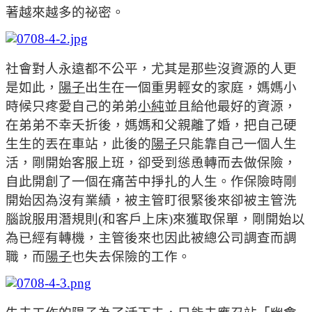
著越來越多的祕密。
社會對人永遠都不公平，尤其是那些沒資源的人更
是如此，
陽子
出生在一個重男輕女的家庭，媽媽小
時候只疼愛自己的弟弟
小純
並且給他最好的資源，
在弟弟不幸夭折後，媽媽和父親離了婚，把自己硬
生生的丟在車站，此後的
陽子
只能靠自己一個人生
活，剛開始客服上班，卻受到慫恿轉而去做保險，
自此開創了一個在痛苦中掙扎的人生。
作保險時剛
開始因為沒有業績，被主管盯很緊後來卻被主管洗
腦說服用潛規則(和客戶上床)來獲取保單，剛開始以
為已經有轉機，主管後來也因此被總公司調查而調
職，而
陽子
也失去保險的工作。