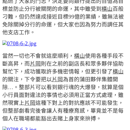
點燃了大家的鬥志，決定要向銀行提出的百億為目
標並防止分行被關閉的命運，其中雖受到
橫山
百般
刁難，但仍然達成接近目標99億的業績，雖無法被
免除關掉分行的命運，但大家也因為努力而調任其
他支店工作。
當然一切也不會就這麼順利，
橫山
使用各種手段不
斷高昇，而
片岡
則在之前的副店長和眾多夥伴協助
幫忙下，成功獲取許多機密情報，但更引發了
橫山
的關注，下令要把以
片岡
為首的蒲田夥伴集體開
除…。整部片可以看到銀行魂的大爆發，就算是個
小行員面對違法的事情也必須用正當方式處理，雖
然現實上
片岡
這種下對上的對抗應該不可能發生，
但整部劇看完後會讓人有種療育感，畢竟並不是每
個人在職場都能豁出去賭上身家來拚搏。