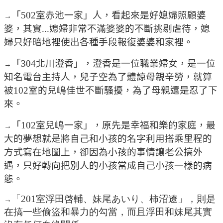
「502室赤池一家」人，看起來是好媳婦照顧婆
→
婆，其實...媳婦非常不滿婆婆的不斷挑剔虐待，媳
婦只好暗地裡使出各種手段報復婆婆和家裡。
「304北川澄香」，澄香是一位職業婦女，是一位
→
知名電台主持人，兒子空為了體諒母親辛勞，就算
被102室的兒嶋佳世不斷騷擾，為了母親還是忍了下
來。
「102室兒嶋一家」，原先是幸福和樂的家庭，最
→
大的夢想就是將自己和小孩的名字利用搭乘里程的
方式寫在地圖上，卻因為小孩的事情讓老公搞外
遇，只好轉向把別人的小孩當成自己小孩一樣的病
態。
「
201
室浮田啓輔、妹尾あいり、柿沼遼」，則是
→
在搞一些偷盜和暴力的勾當，而且浮田和妹尾其實