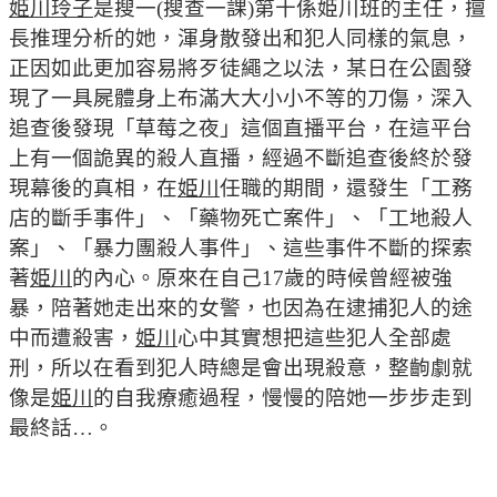
姫川玲子
是搜一(搜查一課)第十係姫川班的主任，擅
長推理分析的她，渾身散發出和犯人同樣的氣息，
正因如此更加容易將歹徒繩之以法，某日在公園發
現了一具屍體身上布滿大大小小不等的刀傷，深入
追查後發現「草莓之夜」這個直播平台，在這平台
上有一個詭異的殺人直播，經過不斷追查後終於發
現幕後的真相，在
姫川
任職的期間，還發生「工務
店的斷手事件」、「藥物死亡案件」、「工地殺人
案」、「暴力團殺人事件」、這些事件不斷的探索
著
姫川
的內心。原來在自己17歲的時候曾經被強
暴，陪著她走出來的女警，也因為在逮捕犯人的途
中而遭殺害，
姫川
心中其實想把這些犯人全部處
刑，所以在看到犯人時總是會出現殺意，整齣劇就
像是
姫川
的自我療癒過程，慢慢的陪她一步步走到
最終話…。