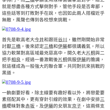
就是想盡各種方式擊倒對手，管他手段是否卑鄙，
這些話等到打敗對手在說，也因如此兩人搭檔近乎
無敵，風聲也傳到各校想來挑戰。
首先是軟高老大
今井
和跟班
谷川
，雖然剛開始非常
討厭
三橋
，後來認定
三橋
和
伊藤
都很講義氣，所以
協力軟葉對高區域最兇惡高中，開久
老大
片桐
與二
把手
相良
，經過一番激戰後
片桐
佩服
伊藤
的膽識，
就這樣成為一股強大的聯合軍，共同對抗來挑戰的
黑道。
一齣劇要好看，除主線要有趣好看以外，將戀愛要
素搭配其中，更有穿針引線的效果，在劇中安排
三
橋
曖昧對象
赤坂
，及
伊藤
的女朋友
京子
，這兩條支