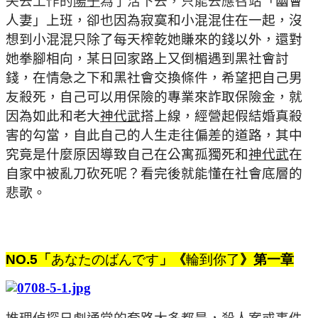
失去工作的
陽子
為了活下去，只能去應召站
「幽會
人妻」上班，卻也因為寂寞和小混混住在一起，沒
想到小混混只除了每天榨乾她賺來的錢以外，還對
她拳腳相向，某日回家路上又倒楣遇到黑社會討
錢，在情急之下和黑社會交換條件，希望把自己男
友殺死，自己可以用保險的專業來詐取保險金，就
因為如此和老大
神代武
搭上線，經營起假結婚真殺
害的勾當，自此自己的人生走往偏差的道路，其中
究竟是什麼原因導致自己在公寓孤獨死和
神代武
在
自家中被亂刀砍死呢？看完後就能懂在社會底層的
悲歌。
NO.5
「
あなたのばんです
」《
輪到你了
》第一章