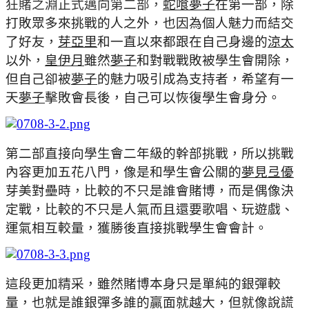
狂賭之淵正式邁向第二部，
蛇喰夢子
在第一部，除
打敗眾多來挑戰的人之外，也因為個人魅力而結交
了好友，
芽亞里
和一直以來都跟在自己身邊的
涼太
以外，
皇伊月
雖然
夢子
和對戰戰敗被學生會開除，
但自己卻被
夢子
的魅力吸引成為支持者，希望有一
天
夢子
擊敗會長後，自己可以恢復學生會身分。
第二部直接向學生會二年級的幹部挑戰，所以挑戰
內容更加五花八門，像是和學生會公關的
夢見弖優
芽美對壘時，比較的不只是誰會賭博，而是偶像決
定戰，比較的不只是人氣而且還要歌唱、玩遊戲、
運氣相互較量，獲勝後直接挑戰學生會會計。
這段更加精采，雖然賭博本身只是單純的銀彈較
量，也就是誰銀彈多誰的贏面就越大，但就像說謊