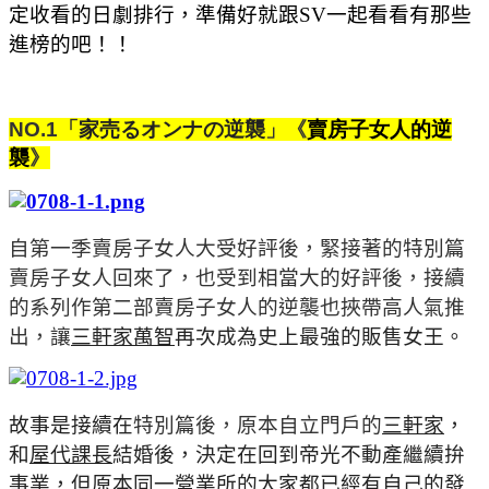
定收看的日劇排行，準備好就跟SV一起看看有那些
進榜的吧！！
NO.1
「
家売るオンナの逆襲
」《
賣房子女人的逆
襲
》
自第一季賣房子女人大受好評後，緊接著的特別篇
賣房子女人回來了，也受到相當大的好評後，接續
的系列作第二部賣房子女人的逆襲也挾帶高人氣推
出，讓
三軒家萬智
再次成為史上最強的販售女王。
故事是接續在
特別篇後，原本自立門戶的
三軒家
，
和
屋代課長
結婚後，決定在回到帝光不動產繼續拚
事業，但原本同一營業所的大家都已經有自己的發