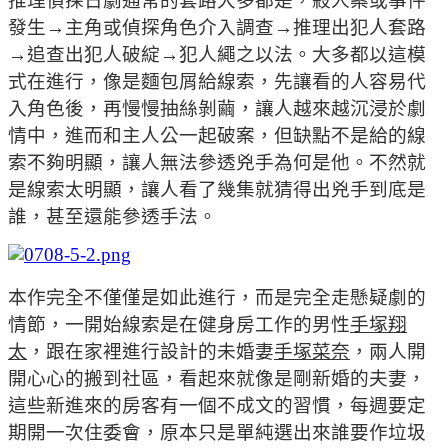
推理偵探日劇通常的套路大多都是，殺人案或事件
發生→主角或偵探角色介入調查→推理出犯人套路
→追查出犯人破綻→犯人繩之以法。大多都以這模
式在進行，像是麵包屑給線索，先讓看的人容易代
入角色後，再慢慢抽絲剝繭，讓人越來越沉浸於劇
情中，進而和主人公一起破案，但缺點不是給的線
索不夠明顯，讓人無法參透兇手為何是他。不然就
是線索太明顯，讓人看了幾集就猜得出兇手到底是
誰，甚至還能參透手法。
本作完全不僅僅是如此進行，而是完全走懸疑劇的
情節，一開始線索是在健身房工作的男性
手塚翔
太
，跟在家裡進行設計的未婚妻
手塚菜奈
，兩人開
開心心的搬到社區，看起來就像是剛新婚的夫妻，
這些新進來的房客有一個不成文的習慣，每週要定
期開一次住委會，原本只是單純選出來誰要作垃圾