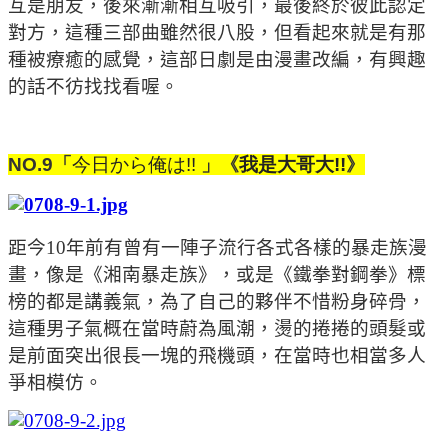
互是朋友，後來漸漸相互吸引，最後終於彼此認定
對方，這種三部曲雖然很八股，但看起來就是有那
種被療癒的感覺，這部日劇是由漫畫改編，有興趣
的話不彷找找看喔。
NO.9
「
今日から俺は
!!
」《
我是大哥大
!!
》
距今10年前有曾有一陣子流行各式各樣的暴走族漫
畫，像是《湘南暴走族》，或是《鐵拳對鋼拳》標
榜的都是講義氣，為了自己的夥伴不惜粉身碎骨，
這種男子氣概在當時蔚為風潮，燙的捲捲的頭髮或
是前面突出很長一塊的飛機頭，在當時也相當多人
爭相模仿。