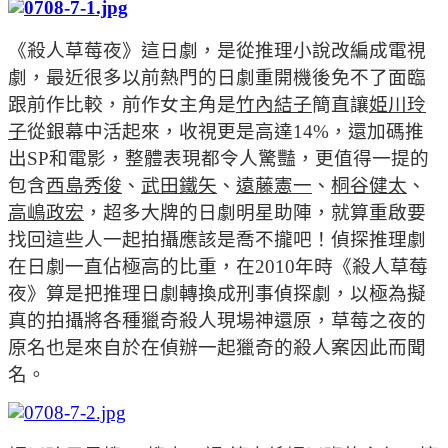
《殺人草莓夜》這日劇，是從推理小說改編成電視
劇，最近很多以前熱門的日劇重開機後免不了面臨
跟前作比較，前作女主角是
竹內結子
簡直讓
姫川玲
子
從銀幕中活起來，收視更是高達14%，還加碼推
出SP和電影，整體表現都令人驚豔，更值得一提的
包含
西島秀俊
、
武田鐵矢
、
遠藤憲一
、
桐谷健太
、
高嶋政宏
，超多大牌的日劇明星助陣，就算重啟要
找回這些人一起拍攝應該是喬不攏吧！
偵探推理劇
在日劇一直佔極高的比重，在2010年時《殺人草莓
夜》算是把推理日劇轉換成刑事偵探劇，以極為擬
真的拍攝將各種獵奇殺人現場神還原，草莓之夜的
原名也是來自於在偵辦一起獵奇的殺人案因此而聞
名。