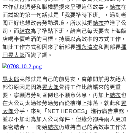
本作就以過勞和職權騷擾來呈現這個故事。
結衣
在
面試說的第一句話就是「我要準時下班」，遇到老
闆正好也想改善勞動環境，所以就把
結衣
拉進了公
司，而
結衣
為了準點下班，給自己每天要去上海飯
店喝半價啤酒的目標，持續以高效率的方式工作，
如此工作方式卻因來了新部長
福永清次
和副部長
種
田晃太郎
而變了調。
晃太郎
竟然就是自己的前男友，會離開前男友絕大
部份原因是因為
晃太郎
覺得工作比結婚來的更重
要，寧願過勞到昏倒也不願意休息，再加上
結衣
也
在大公司太過操勞過勞而從樓梯上摔落，就此和
晃
太郎
分手，來到「
NET HEROES
」進行廣告業務，
並以不加班為加入公司條件，但緣分卻將兩人更加
緊密結合，一開始
結衣
仍維持自己的高效率工作法