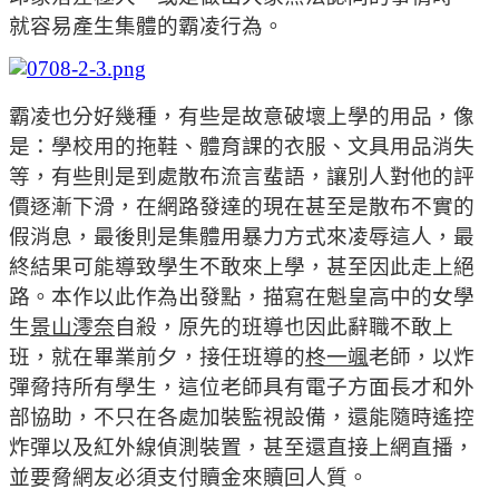
就容易產生集體的霸凌行為。
霸凌也分好幾種，有些是故意破壞上學的用品，像
是：學校用的拖鞋、體育課的衣服、文具用品消失
等，有些則是到處散布流言蜚語，讓別人對他的評
價逐漸下滑，在網路發達的現在甚至是散布不實的
假消息，最後則是集體用暴力方式來凌辱這人，最
終結果可能導致學生不敢來上學，甚至因此走上絕
路。
本作以此作為出發點，描寫在魁皇高中的女學
生
景山澪奈
自殺，原先的班導也因此辭職不敢上
班，就在畢業前夕，接任班導的
柊一颯
老師，以炸
彈脅持所有學生，這位老師具有電子方面長才和外
部協助，不只在各處加裝監視設備，還能隨時遙控
炸彈以及紅外線偵測裝置，甚至還直接上網直播，
並要脅網友必須支付贖金來贖回人質。