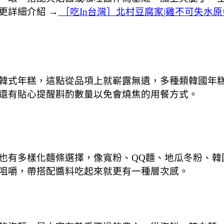
更詳細介紹 →
［吃In台灣］北村豆腐家|雞不可失水
韓式年糕，這點從品項上就嶄露無遺，多種類韓國年
還有貼心提醒斟酌數量以免會燒焦的用餐方式。
也有多樣化麵條選擇，像寬粉、QQ麵、地瓜冬粉、韓
咀嚼，帶搭配醬料吃起來就更有一種層次感。