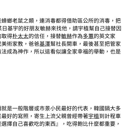
產蟑螂老鼠之類，連消毒都得借助區公所的消毒，把
。某日基宇的好朋友敏赫來找他，請宇植幫自己接替因
的取得
朴太太
的信任，接替
敏赫
作為
多蕙
的英文家
成美術家教，爸爸
基澤
幫社長開車，最後甚至把管家
無法成為神作，所以這看似讓全家幸福的舉動，也是
麵就是一般階層或市景小民最好的代表，韓國鍋大多
民最好的寫照，寄生上流父親曾經帶著
宇植
到計程車
是選擇自己喜歡吃的東西』，吃得飽比什麼都重要，