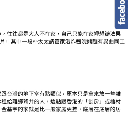
控，往往都是大人不在家，自己只能在家裡想辦法果
跟片中其中一段
朴太太
請管家泡
炸醬浣熊麵
有異曲同工
房跟台灣的地下室有點類似，原本只是拿來放一些雜
承租給離鄉背井的人，這點跟香港的「劏房」或棺材
。金基宇的家就是比一般家庭更差，底層在底層的居