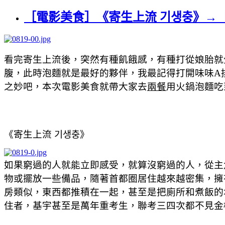
［電影美食］《寄生上流 기생충》→
看完寄生上流後，突然有種飢餓感，有種打從娘胎就
腹，此時泡麵就是最好的夥伴，我最記得打開味味A
之妙吧，本次電影美食就帶大家去
兩餐
用火鍋泡麵吃
《寄生上流 기생충》
如果窮過的人就能立即感受，就算沒窮過的人，從主
物或擺放一些備品，隨著首都圈居住越來越密集，擁
房類似，東西都推積在一起，甚至是把廁所和煮飯的
住者，基宇甚至是萬年重考生，聯考三四次都不見金榜