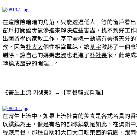
在這陰陰暗暗的角落，只能透過低人一等的窗戶看出
窗戶打開讓毒氣滲進來解決這些害蟲，找不到好工作的
出國留學的家教工作，
基宇
靈機一動請有美術天分的
教，因為
朴太太
個性相當單純，讓
基宇
激起了一個念
剔除，讓自己的媽媽
忠淑
也混進了
朴社長
家，此時成
轉換成噩夢的開端...。
《寄生上流 기생충》→【兩餐韓式料理】
在寄生上流中，如果上流社會的美食是各式名貴的香
以鐵鍋為主，像是有名的部隊鍋就是如此，在湯鍋中
餐廳用餐，那種自助和大口大口吃東西的氛圍，跟兩