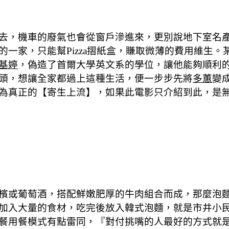
去，機車的廢氣也會從窗戶滲進來，更別說地下室名
一家，只能幫Pizza摺紙盒，賺取微薄的費用維生
基婷
，偽造了首爾大學英文系的學位，讓他能夠順利
頭，想讓全家都過上這種生活，便一步步先將
多蕙
變
為真正的【寄生上流】，如果此電影只介紹到此，是
檳或葡萄酒，搭配鮮嫩肥厚的牛肉組合而成，那麼泡
加入大量的食材，吃完後放入韓式泡麵，就是市井小
餐用餐模式有點雷同，『對付挑嘴的人最好的方式就