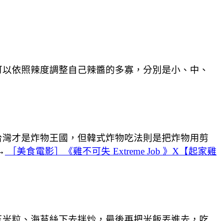
可以依照辣度調整自己辣醬的多寡，分別是小、中、
台灣才是炸物王國，但韓式炸物吃法則是把炸物用剪
→
［美食電影］《雞不可失 Extreme Job 》X【起家雞
玉米粒、海苔絲下去拌炒，最後再把米飯丟進去，吃