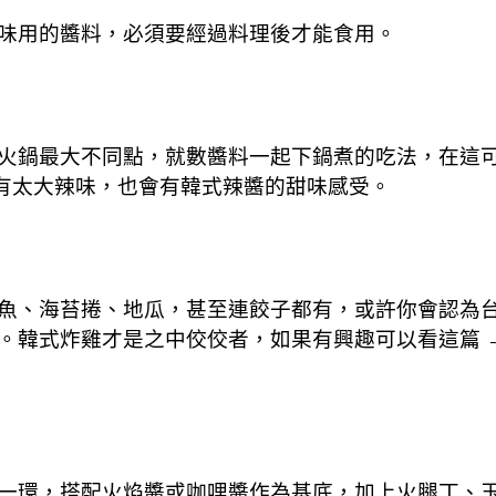
味用的醬料，必須要經過料理後才能食用。
火鍋最大不同點，就數醬料一起下鍋煮的吃法，在這
會有太大辣味，也會有韓式辣醬的甜味感受。
魚、海苔捲、地瓜，甚至連餃子都有，或許你會認為
。韓式炸雞才是之中佼佼者，如果有興趣可以看這篇 
一環，搭配火焰醬或咖哩醬作為基底，加上火腿丁、