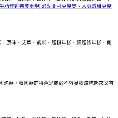
原牛肋炸雞完美重現| 必點北村豆腐煲、人蔘嫩雞豆腐
糕，原味、艾草、紫米、麵粉年糕、細麵條年糕、寬
國泡麵，韓國麵的特色是屬於不容易軟爛吃起來又有