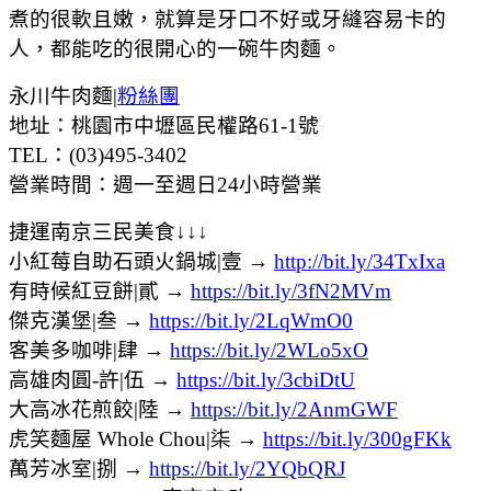
煮的很軟且嫩，就算是牙口不好或牙縫容易卡的
人，都能吃的很開心的一碗牛肉麵。
永川牛肉麵|
粉絲團
地址：桃園市中壢區民權路61-1號
TEL：(03)495-3402
營業時間：週一至週日24小時營業
捷運南京三民美食↓↓↓
小紅莓自助石頭火鍋城|壹 →
http://bit.ly/34TxIxa
有時候紅豆餅|貳 →
https://bit.ly/3fN2MVm
傑克漢堡|叁 →
https://bit.ly/2LqWmO0
客美多咖啡|肆 →
https://bit.ly/2WLo5xO
高雄肉圓-許|伍 →
https://bit.ly/3cbiDtU
大高冰花煎餃|陸 →
https://bit.ly/2AnmGWF
虎笑麵屋 Whole Chou|柒 →
https://bit.ly/300gFKk
萬芳冰室|捌 →
https://bit.ly/2YQbQRJ