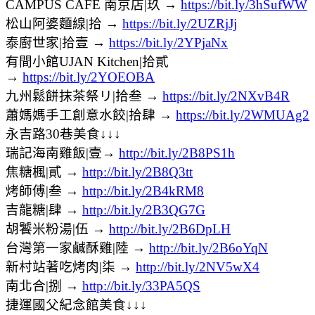
CAMPUS CAFE 南京店|玖 →
https://bit.ly/3hSufWW
松山阿婆麵線|拾 →
https://bit.ly/2UZRjJj
泰廚世家|拾壹 →
https://bit.ly/2YPjaNx
有間小館UJAN Kitchen|拾貳
→
https://bit.ly/2YOEOBA
九州鬆餅抹茶祭リ|拾叁 →
https://bit.ly/2NXvB4R
蕭媽媽手工創意水餃|拾肆 →
https://bit.ly/2WMUAg2
永吉路30巷美食↓↓↓
瑞記海南雞飯|壹→
http://bit.ly/2B8PS1h
焦糖楓|貳 →
http://bit.ly/2B8Q3tt
烤師傅|叁 →
http://bit.ly/2B4kRM8
吉龍糖|肆 →
http://bit.ly/2B3QG7G
胡饕米粉湯|伍 →
http://bit.ly/2B6DpLH
台灣第一家鹹酥雞|陸 →
http://bit.ly/2B6oYqN
新村站著吃烤肉|柒 →
http://bit.ly/2NV5wX4
南北合|捌 →
http://bit.ly/33PA5QS
捷運國父紀念館美食↓↓↓