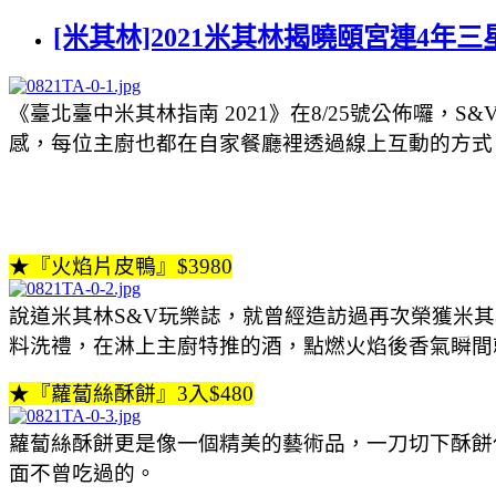
[米其林]2021米其林揭曉頤宮連4年
《臺北臺中米其林指南 2021》在8/25號公佈囉
感，每位主廚也都在自家餐廳裡透過線上互動的方式，在MICHE
★『火焰片皮鴨』$3980
說道米其林S&V玩樂誌，就曾經造訪過再次榮獲米
料洗禮，在淋上主廚特推的酒，點燃火焰後香氣瞬間
★『蘿蔔絲酥餅』3入$480
蘿蔔絲酥餅更是像一個精美的藝術品，一刀切下酥餅
面不曾吃過的。