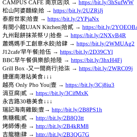
CAMPUS CAFE 南京店|玖 →
https://bit.ly/3hSufWW
松山阿婆麵線|拾 →
https://bit.ly/2UZRjJj
泰廚世家|拾壹 →
https://bit.ly/2YPjaNx
有間小館UJAN Kitchen|拾貳 →
https://bit.ly/2YOEO
九州鬆餅抹茶祭リ|拾叁 →
https://bit.ly/2NXvB4R
蕭媽媽手工創意水餃|拾肆 →
https://bit.ly/2WMUAg2
J12cafe'早午餐|拾伍 →
https://bit.ly/2D39CYl
BBC早午餐俱樂部|拾陸 →
https://bit.ly/3hxH4Fj
Grill Box -又一間商行|拾柒 →
https://bit.ly/2WRC09j
捷運南港站美食↓↓↓
越亮 Only Pho You|壹 →
https://bit.ly/3Cj8iu3
涓豆腐|貳 →
https://bit.ly/3CifMxK
永吉路30巷美食↓↓↓
瑞記海南雞飯|壹→
http://bit.ly/2B8PS1h
焦糖楓|貳 →
http://bit.ly/2B8Q3tt
烤師傅|叁 →
http://bit.ly/2B4kRM8
吉龍糖|肆 →
http://bit.ly/2B3QG7G