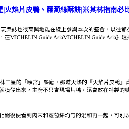
三星|火焰片皮鴨、蘿蔔絲酥餅|米其林指南必比
，S&V玩樂誌也很高興地能在線上參與本次的盛會，以
LIN Guide AsiaMICHELIN Guide Asi
其林三星的「頤宮」餐廳，那道火熱的『火焰片皮鴨』
就噴發出來，主廚不只會現場片鴨，還會放在特製的
化開後便看到肉末和蘿蔔絲均勻的混和再一起，可別