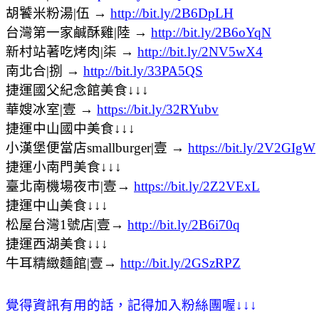
胡饕米粉湯|伍 →
http://bit.ly/2B6DpLH
台灣第一家鹹酥雞|陸 →
http://bit.ly/2B6oYqN
新村站著吃烤肉|柒 →
http://bit.ly/2NV5wX4
南北合|捌 →
http://bit.ly/33PA5QS
捷運國父紀念館美食↓↓↓
華嫂冰室|壹 →
https://bit.ly/32RYubv
捷運中山國中美食↓↓↓
小漢堡便當店smallburger|壹 →
https://bit.ly/2V2GIgW
捷運小南門美食↓↓↓
臺北南機場夜市|壹→
https://bit.ly/2Z2VExL
捷運中山美食↓↓↓
松屋台灣1號店|壹→
http://bit.ly/2B6i70q
捷運西湖美食↓↓↓
牛耳精緻麵館|壹→
http://bit.ly/2GSzRPZ
覺得資訊有用的話，記得加入粉絲團喔
↓
↓
↓