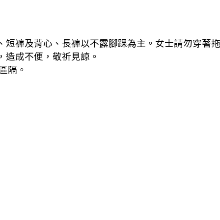
鞋、短褲及背心、長褲以不露腳踝為主。女士請勿穿著
帶，造成不便，敬祈見諒。
區隔。