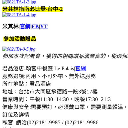
米其林指南必比登-台中-2
米其林|
官
網
|
FB
|
YT
參加活動贈品
參加本次記者會，獲得的相關贈品滿豐富的，從環保
君品酒店-頤宮中餐廳 Le Palais|
官網
服務選項:內用、不可外帶、無外送服務
所在地點：君品酒店
地址：台北市大同區承德路一段3號17樓
營業時間：午餐11:30–14:30，晚餐17:30–21:3
健康與安全:需要預訂，必須戴口罩，需要測量體溫
訂位及詳情
頤宮: 請洽(02)2181-9985 / (02)2181-9986