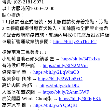
傳真: (02) 2181-9971
以上客服時間10:00~22:00
貼心提醒：
1.用餐請著正式服裝，男士服儀請勿穿著拖鞋、涼
2.本餐廳僅提供導盲犬進入，其餘寵物全面禁止攜
※配合政府防疫措施，餐廳內用採梅花座及設置隔板
※最新營運政策請參閱：
https://bit.ly/3oThUFT
捷運南京三民美食↓↓↓
小紅莓自助石頭火鍋城|壹 →
http://bit.ly/34TxIxa
有時候紅豆餅|貳 →
https://bit.ly/3fN2MVm
傑克漢堡|叁 →
https://bit.ly/2LqWmO0
客美多咖啡|肆 →
https://bit.ly/2WLo5xO
高雄肉圓-許|伍 →
https://bit.ly/3cbiDtU
大高冰花煎餃|陸 →
https://bit.ly/2AnmGWF
虎笑麵屋 Whole Chou|柒 →
https://bit.ly/300gFKk
萬芳冰室|捌 →
https://bit.ly/2YQbQRJ