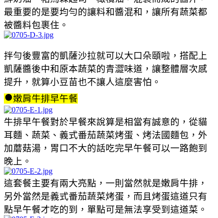
最重要的是要均勻的讓料和醬混和，讓所有蔬菜都
被醬料包裹住。
拌勻後豐富的凱薩沙拉就可以大口朵頤啦，搭配上
凱薩醬後中和原本蔬菜的青澀味道，讓整體層次感
提升，就算小豆苗也不讓人這麼害怕。
●
嫩肩牛排早午餐
牛排早午餐對於早餐來說算是相當有誠意的，從貓
耳麵、蔬菜、義式番茄蔬菜烤蛋、烤法國麵包，外
加蘑菇湯，胃口不大的話吃完早午餐可以一路飽到
晚上。
這套餐主要有兩大亮點，一則當然就是嫩肩牛排，
另外當然是義式番茄蔬菜烤蛋，而且烤蛋這道只有
點早午餐才吃的到，單點可是無法享受到這道菜。