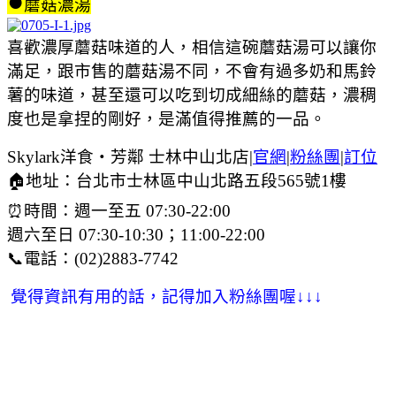
●
蘑菇濃湯
喜歡濃厚蘑菇味道的人，相信這碗蘑菇湯可以讓你
滿足，跟市售的蘑菇湯不同，不會有過多奶和馬鈴
薯的味道，甚至還可以吃到切成細絲的蘑菇，濃稠
度也是拿捏的剛好，是滿值得推薦的一品。
Skylark洋食‧芳鄰 士林中山北店|
官網
|
粉絲團
|
訂位
🏠地址：台北市士林區中山北路五段565號1樓
⏰時間：週一至五 07:30-22:00
週六至日 07:30-10:30；11:00-22:00
📞電話：(02)2883-7742
覺得資訊有用的話，記得加入粉絲團喔
↓
↓
↓