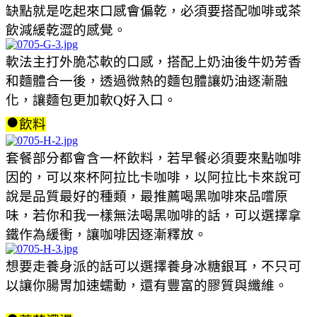
缺點就是吃起來口感會偏乾，必須要搭配咖啡或茶
飲減緩乾澀的感覺。
軟法主打外脆芯軟的口感，搭配上奶油後牛奶芳香
和麵體合一後，透過微熱的麵包體讓奶油逐漸融
化，讓麵包更加軟Q好入口。
●
飲料
套餐部分都會含一杯飲料，若早餐必須要來點咖啡
因的，可以來杯阿拉比卡咖啡，以阿拉比卡來說可
說是品質最好的種類，最推薦喝黑咖啡來品嚐原
味，若你和我一樣無法喝黑咖啡的話，可以選擇拿
鐵作為緩衝，讓咖啡因逐漸釋放。
想要走養身派的話可以選擇養身冰糖銀耳，不只可
以讓你腸胃加速蠕動，還有豐富的膠質與纖維。