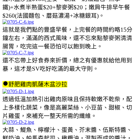
鐵)+水煮半熟蛋$20+黎麥粥$20；嫩肩牛排早午餐
$260(法國麵包、蘑菇濃湯+冰糖銀耳)。
這就是我們點的豐盛早餐，上完餐的時間約略15分
鐘左右，滿滿的西式風味，還不忘來點黎麥粥清清
腸胃，吃完這一餐恐怕可以飽到晚上。
還不忘帶上好食券來折價，總之有優惠就給他用到
暴，這才是SV吃好吃滿的最大守則。
●
舒肥雞肉凱薩木盆沙拉
透過低溫加熱引出雞肉原味且保持軟嫩不乾柴，配
上多樣化蔬菜，像是高麗菜絲、小豆苗、甜椒、切
片雞蛋，來補充一整天所需的纖維。
大蒜、鯷魚、檸檬汁、蛋黃、芥末醬、伍斯特醬、
鮮奶油、帕馬森起司、橄欖油，混製而成的醬汁，