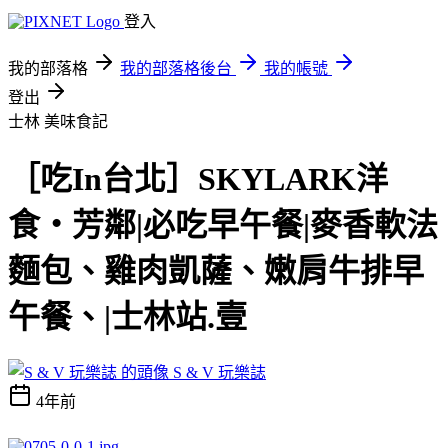
登入
我的部落格
我的部落格後台
我的帳號
登出
士林
美味食記
［吃In台北］SKYLARK洋
食‧芳鄰|必吃早午餐|麥香軟法
麵包、雞肉凱薩、嫩肩牛排早
午餐、|士林站.壹
S & V 玩樂誌
4年前