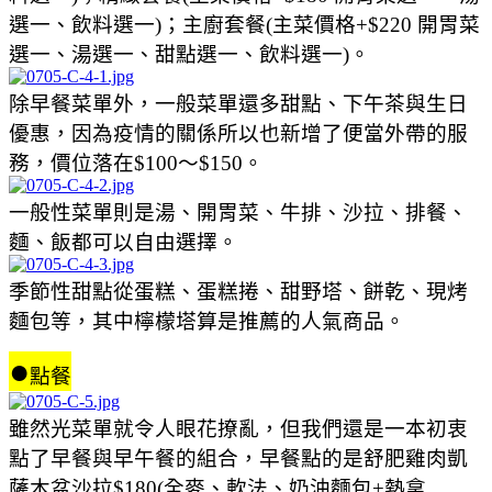
選一、飲料選一)；主廚套餐(主菜價格+$220 開胃菜
選一、湯選一、甜點選一、飲料選一)。
除早餐菜單外，一般菜單還多甜點、下午茶與生日
優惠，因為疫情的關係所以也新增了便當外帶的服
務，價位落在$100～$150。
一般性菜單則是湯、開胃菜、牛排、沙拉、排餐、
麵、飯都可以自由選擇。
季節性甜點從蛋糕、蛋糕捲、甜野塔、餅乾、現烤
麵包等，其中檸檬塔算是推薦的人氣商品。
●
點餐
雖然光菜單就令人眼花撩亂，但我們還是一本初衷
點了早餐與早午餐的組合，早餐點的是舒肥雞肉凱
薩木盆沙拉$180(全麥、軟法、奶油麵包+熱拿