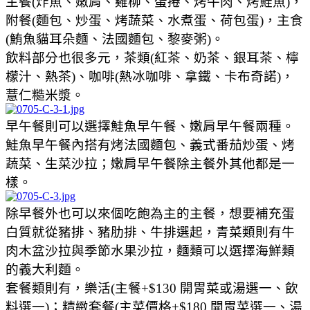
主餐(炸魚、嫩肩、雞柳、蛋捲、烤牛肉、烤鮭魚)，
附餐(麵包、炒蛋、烤蔬菜、水煮蛋、荷包蛋)，主食
(鮪魚貓耳朵麵、法國麵包、黎麥粥)。
飲料部分也很多元，茶類(紅茶、奶茶、銀耳茶、檸
檬汁、熱茶)、咖啡(熱冰咖啡、拿鐵、卡布奇諾)，
薏仁糙米漿。
早午餐則可以選擇鮭魚早午餐、嫩肩早午餐兩種。
鮭魚早午餐內搭有烤法國麵包、義式番茄炒蛋、烤
蔬菜、生菜沙拉；嫩肩早午餐除主餐外其他都是一
樣。
除早餐外也可以來個吃飽為主的主餐，想要補充蛋
白質就從豬排、豬肋排、牛排選起，青菜類則有牛
肉木盆沙拉與季節水果沙拉，麵類可以選擇海鮮類
的義大利麵。
套餐類則有，樂活(主餐+$130 開胃菜或湯選一、飲
料選一)；精緻套餐(主菜價格+$180 開胃菜選一、湯