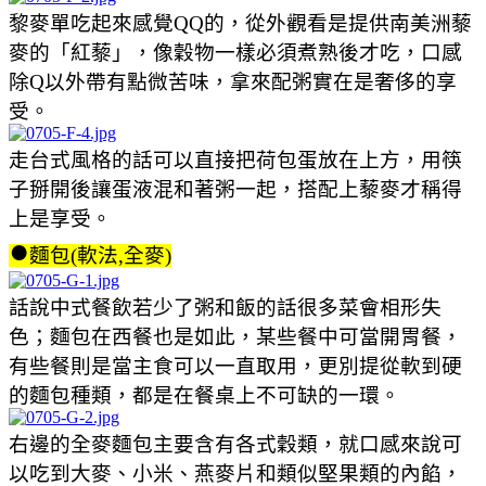
黎麥單吃起來感覺QQ的，從外觀看是提供南美洲藜
麥的「紅藜」，像穀物一樣必須煮熟後才吃，口感
除Q以外帶有點微苦味，拿來配粥實在是奢侈的享
受。
走台式風格的話可以直接把荷包蛋放在上方，用筷
子掰開後讓蛋液混和著粥一起，搭配上藜麥才稱得
上是享受。
●
麵包(軟法,全麥)
話說中式餐飲若少了粥和飯的話很多菜會相形失
色；麵包在西餐也是如此，某些餐中可當開胃餐，
有些餐則是當主食可以一直取用，更別提從軟到硬
的麵包種類，都是在餐桌上不可缺的一環。
右邊的全麥麵包主要含有各式穀類，就口感來說可
以吃到大麥、小米、燕麥片和類似堅果類的內餡，