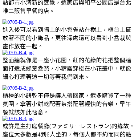
點都市小清新的感覺，這家店與和平公園店是台北
唯二販售早餐的店。
進入後可以看到牆上的小雲雀站在樹上，櫃台上擺
放著不同的小飾品，更往深處還可以看到小盆栽與
畫作放在一起。
整面牆就像是一座小花園，紅的花綠的花把整個牆
面打造成綠意盎然，小精靈穿梭在小花叢中，就像
細心打理著這一切等著我們到來。
櫃檯的小餅乾不僅是讓人帶回家，還多購買了一種
氛圍，拿著小餅乾配著茶搭配著輕快的音樂，早午
餐就該如此愜意。
或許是主打庭餐廳(ファミリーレストラン)的緣故，
座位大多數是4到6人坐的，每個人都不約而同的點