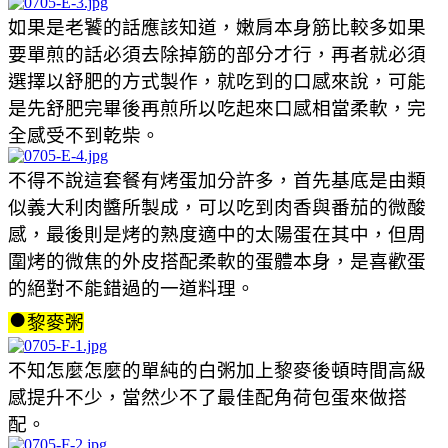
如果是老饕的話應該知道，嫩肩本身筋比較多如果
要單煎的話必須去除掉筋的部分才行，再者就必須
選擇以舒肥的方式製作，就吃到的口感來說，可能
是先舒肥完畢後再煎所以吃起來口感相當柔軟，完
全感受不到乾柴。
不得不說這套餐有烤蛋加分許多，首先基底是由類
似義大利肉醬所製成，可以吃到肉香與番茄的微酸
感，最後則是烤的熟度適中的太陽蛋在其中，但周
圍烤的微焦的外皮搭配柔軟的蛋體本身，是喜歡蛋
的絕對不能錯過的一道料理。
●
黎麥粥
不知怎麼怎麼的單純的白粥加上黎麥後頓時間高級
感提升不少，當然少不了最佳配角荷包蛋來做搭
配。