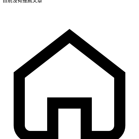
目前沒有推薦文章