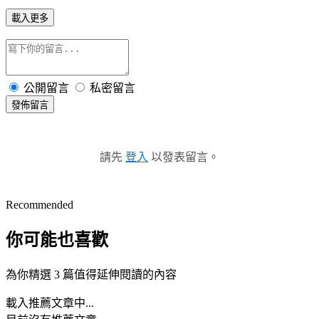
載入更多
公開留言
私密留言
發佈留言
請先
登入
以發表留言。
Recommended
你可能也喜歡
為你精選 3 篇值得延伸閱讀的內容
載入推薦文章中...