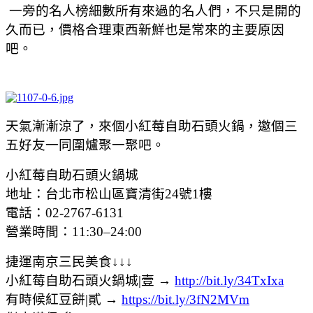
一旁的名人榜細數所有來過的名人們，不只是開的
久而已，價格合理東西新鮮也是常來的主要原因
吧。
天氣漸漸涼了，來個小紅莓自助石頭火鍋，邀個三
五好友一同圍爐聚一聚吧。
小紅莓自助石頭火鍋城
地址：台北市松山區寶清街24號1樓
電話：02-2767-6131
營業時間：11:30–24:00
捷運南京三民美食↓↓↓
小紅莓自助石頭火鍋城|壹 →
http://bit.ly/34TxIxa
有時候紅豆餅|貳 →
https://bit.ly/3fN2MVm