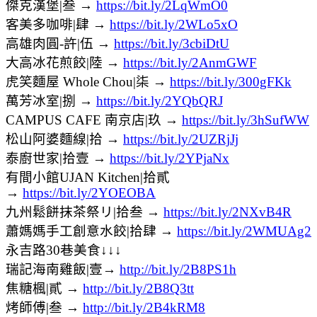
傑克漢堡|叁 →
https://bit.ly/2LqWmO0
客美多咖啡|肆 →
https://bit.ly/2WLo5xO
高雄肉圓-許|伍 →
https://bit.ly/3cbiDtU
大高冰花煎餃|陸 →
https://bit.ly/2AnmGWF
虎笑麵屋 Whole Chou|柒 →
https://bit.ly/300gFKk
萬芳冰室|捌 →
https://bit.ly/2YQbQRJ
CAMPUS CAFE 南京店|玖 →
https://bit.ly/3hSufWW
松山阿婆麵線|拾 →
https://bit.ly/2UZRjJj
泰廚世家|拾壹 →
https://bit.ly/2YPjaNx
有間小館UJAN Kitchen|拾貳
→
https://bit.ly/2YOEOBA
九州鬆餅抹茶祭リ|拾叁 →
https://bit.ly/2NXvB4R
蕭媽媽手工創意水餃|拾肆 →
https://bit.ly/2WMUAg2
永吉路30巷美食↓↓↓
瑞記海南雞飯|壹→
http://bit.ly/2B8PS1h
焦糖楓|貳 →
http://bit.ly/2B8Q3tt
烤師傅|叁 →
http://bit.ly/2B4kRM8