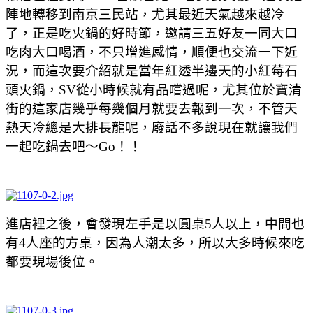
陣地轉移到南京三民站，尤其最近
天氣越來越冷
了，正是吃火鍋的好時節，邀請三五好友一同大口
吃肉大口喝酒，不只增進感情，順便也交流一下近
況，而這次要介紹就是當年紅透半邊天的小紅莓石
頭火鍋，SV從小時候就有品嚐過呢，尤其位於寶清
街的這家店幾乎每幾個月就要去報到一次，不管天
熱天冷總是大排長龍呢，廢話不多說現在就讓我們
一起吃鍋去吧～Go！！
進店裡之後，會發現左手是以圓桌5人以上，中間也
有4人座的方桌，因為人潮太多，所以大多時候來吃
都要現場後位。