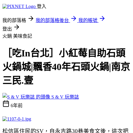
登入
我的部落格
我的部落格後台
我的帳號
登出
火鍋
美味食記
［吃In台北］小紅莓自助石頭
火鍋城|飄香40年石頭火鍋|南京
三民.壹
S & V 玩樂誌
6年前
松信區住民的SV，自永吉路30巷美食文後，這次把