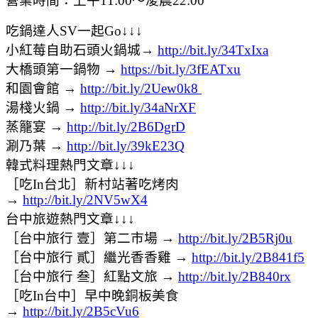
營業時間：上午11:00～凌晨22:00
吃鍋達人SV一起Go↓↓↓
小紅莓自助石頭火鍋城→
http://bit.ly/34TxIxa
大橋頭第一鍋物 →
https://bit.ly/3fEATxu
和園會館 →
http://bit.ly/2Uew0k8
湯棧火鍋 →
http://bit.ly/34aNrXF
蒸籠宴 →
http://bit.ly/2B6DgrD
涮乃葉 →
http://bit.ly/39kE23Q
韓式料理熱門文章↓↓↓
［吃In台北］新村站著吃烤肉
→
http://bit.ly/2NV5wX4
台中旅遊熱門文章↓↓↓
［台中旅行 壹］第二市場 →
http://bit.ly/2B5Rj0u
［台中旅行 貳］繼光香香雞 →
http://bit.ly/2B841f5
［台中旅行 叁］紅點文旅 →
http://bit.ly/2B840rx
［吃In台中］早中晚銅板美食
→
http://bit.ly/2B5cVu6