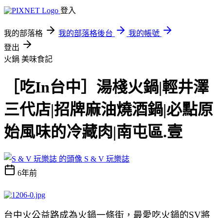
登入
我的部落格
我的部落格後台
我的帳號
登出
火鍋
美味食記
［吃In台中］湯棧火鍋|輕井澤
三代店|招牌麻油燒酒鍋|必點原
始風味的冷藏肉|南屯區.壹
S & V 玩樂誌
6年前
台中火公益路成為火鍋一條街，最愛吃火鍋的SV將