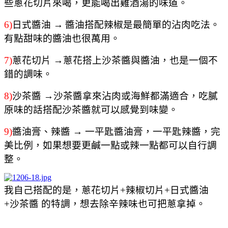
些蔥花切片來喝，更能喝出雞酒湯的味道。
6)
日式醬油
→
醬油搭配辣椒是最簡單的沾肉吃法。
有點甜味的醬油也很萬用。
7)
蔥花切片
→蔥花搭上沙茶醬與醬油，也是一個不
錯的調味。
8)
沙茶醬
→沙茶醬拿來沾肉或海鮮都滿適合，吃膩
原味的話搭配沙茶醬就可以感覺到味變。
9)
醬油膏、辣醬
→ 一平匙醬油膏，一平匙辣醬，完
美比例，如果想要更鹹一點或辣一點都可以自行調
整。
我自己搭配的是，
蔥花切片+
辣椒切片+
日式醬油
+
沙茶醬 的特調，想去除辛辣味也可把蔥拿掉。