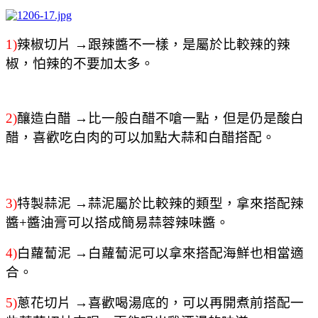
1)
辣椒切片
→跟辣醬不一樣，是屬於比較辣的辣
椒，怕辣的不要加太多。
2)
釀造白醋
→比一般白醋不嗆一點，但是仍是酸白
醋，喜歡吃白肉的可以加點大蒜和白醋搭配。
3)
特製蒜泥
→蒜泥屬於比較辣的類型，拿來搭配辣
醬+醬油膏可以搭成簡易蒜蓉辣味醬。
4)
白蘿蔔泥
→
白蘿蔔泥可以拿來搭配海鮮也相當適
合。
5)
蔥花切片
→喜歡喝湯底的，可以再開煮前搭配一