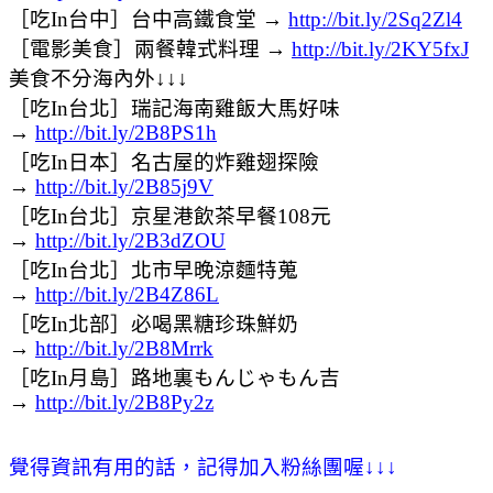
［吃In台中］台中高鐵食堂 →
http://bit.ly/2Sq2Zl4
［電影美食］兩餐韓式料理 →
http://bit.ly/2KY5fxJ
美食不分海內外↓↓↓
［吃In台北］瑞記海南雞飯大馬好味
→
http://bit.ly/2B8PS1h
［吃In日本］名古屋的炸雞翅探險
→
http://bit.ly/2B85j9V
［吃In台北］京星港飲茶早餐108元
→
http://bit.ly/2B3dZOU
［吃In台北］北市早晚涼麵特蒐
→
http://bit.ly/2B4Z86L
［吃In北部］必喝黑糖珍珠鮮奶
→
http://bit.ly/2B8Mrrk
［吃In月島］路地裏もんじゃもん吉
→
http://bit.ly/2B8Py2z
覺得資訊有用的話，記得加入粉絲團喔
↓
↓
↓