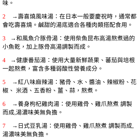
味。
2
→壽喜燒風味湯
：在日本一般要慶祝時，通常都
會吃壽喜燒。鹹甜的湯底適合各種肉類搭配食用。
3
→和風魚介豚骨湯：使用柴魚昆布高湯熬煮過的
小魚乾，加上豚骨高湯調製而成。
4
→健康番茄湯：使用大量新鮮蔬果、蕃茄與培根
一起熬煮，富含多種弱酸性營養成分。
5
→紅八味麻辣湯：豬骨、水、醬油、辣椒粉、花
椒、 米酒、五香粉、薑、蒜，熬煮。
6
→養身枸杞雞肉湯：使用雞骨、雞爪熬煮 調製
而成,湯濃味美無負擔。
7
→日式豆乳湯：使用雞骨、雞爪熬煮 調製而成,
湯濃味美無負擔。