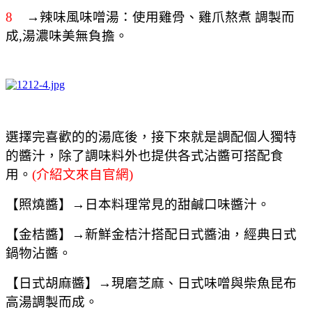
8
→辣味風味噌湯：使用雞骨、雞爪熬煮 調製而
成,湯濃味美無負擔。
選擇完喜歡的的湯底後，接下來就是調配個人獨特
的醬汁，除了調味料外也提供各式沾醬可搭配食
用。
(介紹文來自官網)
【照燒醬
】
→日本料理常見的甜鹹口味醬汁。
【金桔醬】
→新鮮金桔汁搭配日式醬油，經典日式
鍋物沾醬。
【日式胡麻醬
】
→現磨芝麻、日式味噌與柴魚昆布
高湯調製而成。