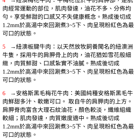
4
→紐澳梅花牛肉：牛梅花位於牛的肩胛部，是肌
肉經常運動的部位，肌肉發達，油花不多、分佈均
勻。享受鮮甜的口感又不失健康概念。熟成後切成
1.2mm於高湯中來回涮煮3~5下、肉呈現粉紅色為最
可口的狀態。
5
→紐澳板腱牛肉：以天然放牧飼養聞名的紐澳洲
牛隻，採用牛的肩胛骨上的肉，油花猶如雪花般細
緻，肉質鮮甜、口感紮實不油膩。熟成後切成
1.2mm於高湯中來回涮煮3~5下、肉呈現粉紅色為最
可口的狀態。
6
→安格斯黑毛梅花牛肉：美國純種安格斯黑毛牛
肉鮮甜多汁、軟嫩可口。 取自牛的肩胛肉的上方。
肩胛脊肉富含大理石紋油花，顏色較淡，纖維組織
較細；肌肉發達，肉質嫩度適中。熟成後切成
1.2mm於高湯中來回涮煮3~5下、肉呈現粉紅色為最
可口的狀態。