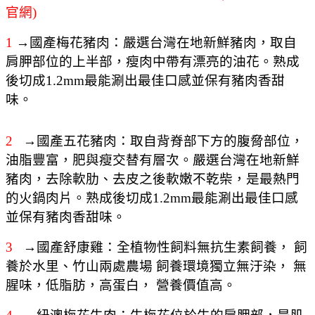
官網)
1
→國產梅花豬肉：嚴選台灣在地新鮮豬肉，取自
肩胛部位的上半部，瘦肉中帶有漂亮的油花。熟成
後切成1.2mm最能涮出最佳口感並保有豬肉香甜
味。
2
→國產五花豬肉：取自背脊部下方的腹脅部位，
油脂豐富，肥與瘦交替有層次。嚴選台灣在地新鮮
豬肉，去除軟肋、去皮之後軟嫩不乾柴，是最熱門
的火鍋肉片。熟成後切成1.2mm最能涮出最佳口感
並保有豬肉香甜味。
3
→國產舒康雞：全植物性飼料無抗生素飼養， 飼
養於水里、竹山兩處農場 飼養環境獨立無汙染， 無
腥味，低脂肪，高蛋白， 營養價值高。