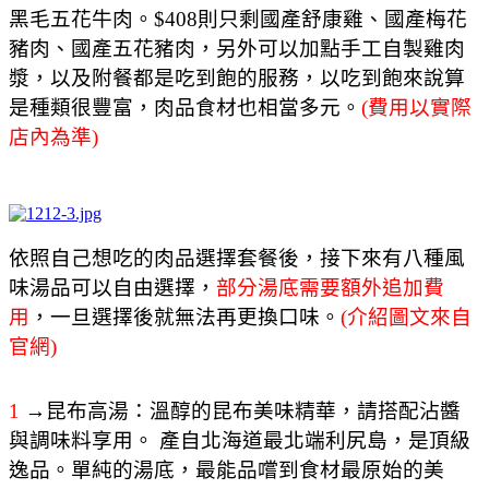
黑毛五花牛肉。$408則只剩國產舒康雞、國產梅花
豬肉、國產五花豬肉，另外可以加點手工自製雞肉
漿，以及附餐都是吃到飽的服務，以吃到飽來說算
是種類很豐富，肉品食材也相當多元。
(費用以實際
店內為準)
依照自己想吃的肉品選擇套餐後，接下來有八種風
味湯品可以自由選擇，
部分湯底需要額外追加費
用
，一旦選擇後就無法再更換口味。
(介紹圖文來自
官網)
1
→昆布高湯：溫醇的昆布美味精華，請搭配沾醬
與調味料享用。 產自北海道最北端利尻島，是頂級
逸品。單純的湯底，最能品嚐到食材最原始的美