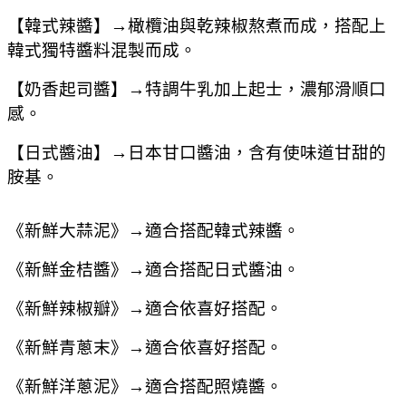
【韓式辣醬
】
→
橄欖油與乾辣椒熬煮而成，搭配上
韓式獨特醬料混製而成。
【奶香起司醬
】
→
特調牛乳加上起士，濃郁滑順口
感。
【日式醬油
】
→日本甘口醬油，含有使味道甘甜的
胺基。
《
新鮮大蒜泥
》
→
適合搭配韓式辣醬。
《
新鮮金桔醬
》
→
適合搭配日式醬油。
《
新鮮辣椒瓣
》
→
適合依喜好搭配。
《
新鮮青蔥末
》
→
適合依喜好搭配。
《
新鮮洋蔥泥
》
→
適合搭配照燒醬。