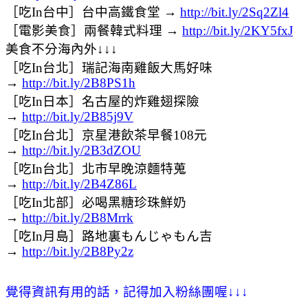
［吃In台中］台中高鐵食堂 →
http://bit.ly/2Sq2Zl4
［電影美食］兩餐韓式料理 →
http://bit.ly/2KY5fxJ
美食不分海內外↓↓↓
［吃In台北］瑞記海南雞飯大馬好味
→
http://bit.ly/2B8PS1h
［吃In日本］名古屋的炸雞翅探險
→
http://bit.ly/2B85j9V
［吃In台北］京星港飲茶早餐108元
→
http://bit.ly/2B3dZOU
［吃In台北］北市早晚涼麵特蒐
→
http://bit.ly/2B4Z86L
［吃In北部］必喝黑糖珍珠鮮奶
→
http://bit.ly/2B8Mrrk
［吃In月島］路地裏もんじゃもん吉
→
http://bit.ly/2B8Py2z
覺得資訊有用的話，記得加入粉絲團喔
↓
↓
↓