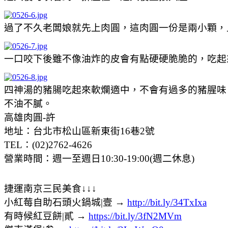
過了不久老闆娘就先上肉圓，這肉圓一份是兩小顆，
一口咬下後雖不像油炸的皮會有點硬硬脆脆的，吃起
四神湯的豬腸吃起來軟爛適中，不會有過多的豬腥味
不油不膩。
高雄肉圓-許
地址：台北市松山區新東街16巷2號
TEL：(02)2762-4626
營業時間：週一至週日10:30-19:00(週二休息)
捷運南京三民美食↓↓↓
小紅莓自助石頭火鍋城|壹 →
http://bit.ly/34TxIxa
有時候紅豆餅|貳 →
https://bit.ly/3fN2MVm