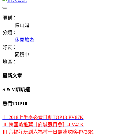
暱稱：
陳山姆
分類：
休閒旅遊
好友：
累積中
地區：
最新文章
S & V趴趴造
熱門TOP10
Ⅰ.2018上半季必看日劇TOP13-PV87K
Ⅱ.韓國瑜推薦［府城虱目魚］-PV41K
Ⅲ.六福莊玩到六福村一日最速攻略-PV36K