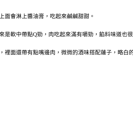
上面會淋上醬油膏，吃起來鹹鹹甜甜。
來是軟中帶點Q勁，肉吃起來滿有嚼勁，餡料味道也
，裡面還帶有點嘴邊肉，微微的酒味搭配蓮子，略白