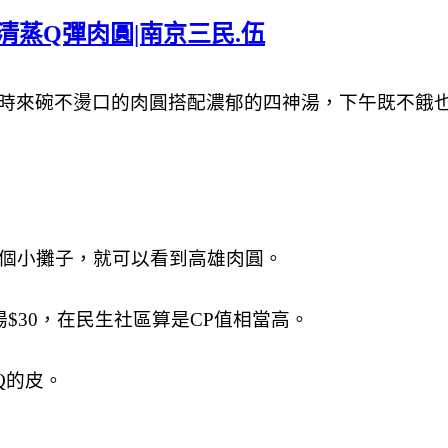
清蒸Q彈肉圓|南京三民.伍
時來碗不燙口的肉圓搭配濃郁的四神湯，下午既不餓
一個小攤子，就可以看到高雄肉圓。
$30，在民生社區算是CP值相當高。
Q的皮。