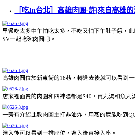
［吃In台北］高雄肉圓-許|來自高雄的
早餐吃太多中午怕吃太多，不吃又怕下午肚子餓，此
SV一起吃碗肉圓吧。
高雄肉圓位於新東街的16巷，轉進去後就可以看到
店家裡面賣的肉圓和四神湯都是$40，貢丸湯和魚丸湯
一旁有介紹此款肉圓主打非油炸，用蒸的還能吃到Q
進入後可以看到一排座位，進入後直接入座。