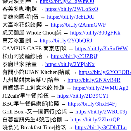
傑克漢堡|叁 →
https://bit.ly/2LqWmO0
客美多咖啡|肆 →
https://bit.ly/2WLo5xO
高雄肉圓-許|伍 →
https://bit.ly/3cbiDtU
大高冰花煎餃|陸 →
https://bit.ly/2AnmGWF
虎笑麵屋 Whole Chou|柒 →
https://bit.ly/300gFKk
萬芳冰室|捌 →
https://bit.ly/2YQbQRJ
CAMPUS CAFE 南京店|玖 →
https://bit.ly/3hSufWW
松山阿婆麵線|拾 →
https://bit.ly/2UZRjJj
泰廚世家|拾壹 →
https://bit.ly/2YPjaNx
有間小館UJAN Kitchen|拾貳 →
https://bit.ly/2YOEO
九州鬆餅抹茶祭リ|拾叁 →
https://bit.ly/2NXvB4R
蕭媽媽手工創意水餃|拾肆 →
https://bit.ly/2WMUAg2
J12cafe'早午餐|拾伍 →
https://bit.ly/2D39CYl
BBC早午餐俱樂部|拾陸 →
https://bit.ly/3hxH4Fj
Grill Box -又一間商行|拾柒 →
https://bit.ly/2WRC09j
白暮蛋餅先生4號店|拾捌 →
https://bit.ly/2ZbxtQP
曉食光 Breakfast Time|拾玖 →
https://bit.ly/3CDhTLu