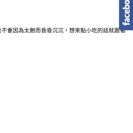
也不會因為太飽而昏昏沉沉，想來點小吃的話就跟著