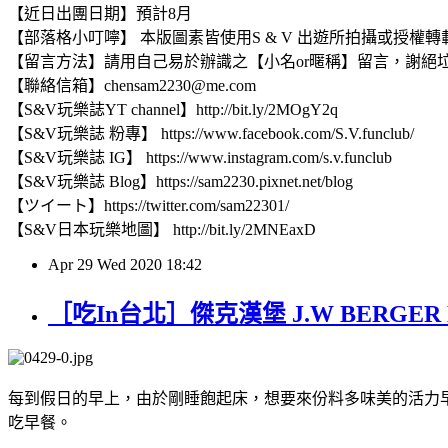
【近日出團日期】預計8月
【部落格小叮嚀】 本版圖素皆使用S & V 出遊所拍攝或授
【留言方法】請用自己易於辦識之【小名or暱稱】留言，謝絕
【聯絡信箱】chensam2230@me.com
【S&V玩樂誌YT channel】http://bit.ly/2MOgY2q
【S&V玩樂誌 粉專】 https://www.facebook.com/S.V.funclub/
【S&V玩樂誌 IG】 https://www.instagram.com/s.v.funclub
【S&V玩樂誌 Blog】https://sam2230.pixnet.net/blog
【ツイート】https://twitter.com/sam22301/
【S&V日本玩樂地圖】 http://bit.ly/2MNEaxD
Apr
29
Wed
2020
18:42
［吃In台北］傑克漢堡 J.W BERGE
每到假日的早上，由於剛睡飽起床，想要來份料多味美的活力
吃早餐。