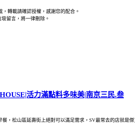
權轉載，轉載請確認授權，感謝您的配合。
垃圾留言，將一律刪除。
R HOUSE|活力滿點料多味美|南京三民.叁
早餐，松山區延壽街上絕對可以滿足需求，SV最常去的店就是