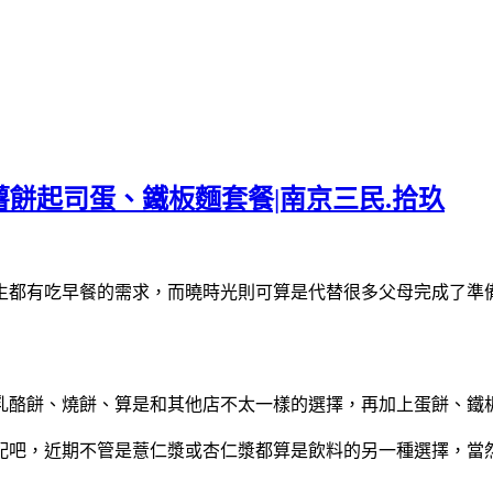
ime|薯餅起司蛋、鐵板麵套餐|南京三民.拾玖
生都有吃早餐的需求，而曉時光則可算是代替很多父母完成了準
乳酪餅、燒餅、算是和其他店不太一樣的選擇，再加上蛋餅、鐵
配吧，近期不管是薏仁漿或杏仁漿都算是飲料的另一種選擇，當