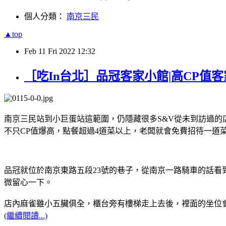
個人分類：
南京三民
▲top
Feb
11
Fri
2022
12:32
［吃In台北］品冠客家小館|高CP值
南京三民站到小巨蛋站這範圍，仍隱藏很多S&V從未到訪過
不只CP值爆高，點餐超過4道菜以上，老闆就會免費招待一
品冠就位於南京東路五段23號的巷子，從南京一路騎車的話
微留心一下。
店內麻雀雖小五臟俱全，櫃台旁有樓梯走上去後，裡面的坐位
(繼續閱讀...)