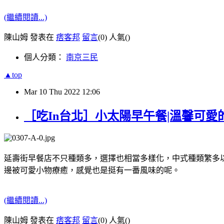
(繼續閱讀...)
陳山姆 發表在
痞客邦
留言
(0)
人氣(
)
個人分類：
南京三民
▲top
Mar
10
Thu
2022
12:06
［吃In台北］小太陽早午餐|溫馨可愛
延壽街早餐店不只種類多，選擇也相當多樣化，中式種類繁多
邊被可愛小物療癒，感覺也是挺有一番風味的呢。
(繼續閱讀...)
陳山姆 發表在
痞客邦
留言
(0)
人氣(
)