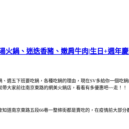
/火鍋|原湯火鍋、迷迭香豬、嫩肩牛肉|生日+週年
鍋、週五下班要吃鍋，各種吃鍋的理由，現在SV多給你一個吃鍋
就帶大家前往南京東路的網美火鍋店，看看有多優惠吧~~走！！
會知道南京東路五段66巷一整條街都是賣吃的，在疫情前大部分