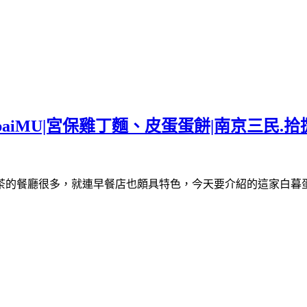
baiMU|宮保雞丁麵、皮蛋蛋餅|南京三民.拾
茶的餐廳很多，就連早餐店也頗具特色，今天要介紹的這家白暮