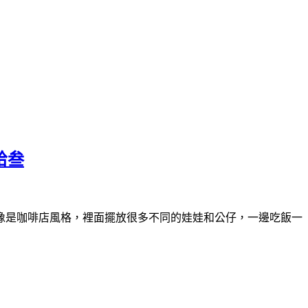
拾叁
像是咖啡店風格，裡面擺放很多不同的娃娃和公仔，一邊吃飯一