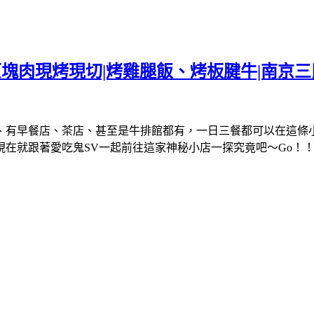
商行|原塊肉現烤現切|烤雞腿飯、烤板腱牛|南京三
早餐店、茶店、甚至是牛排館都有，一日三餐都可以在這條小小的街
在就跟著愛吃鬼SV一起前往這家神秘小店一探究竟吧～Go！