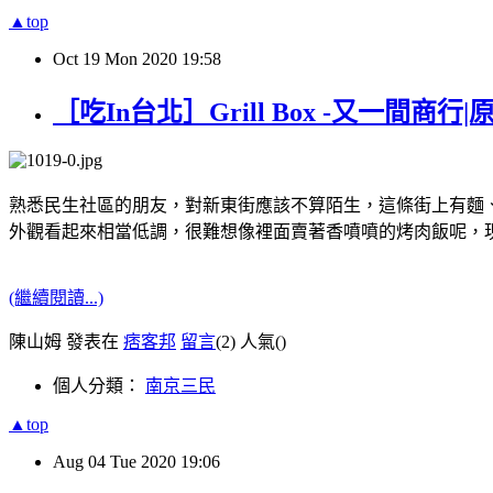
▲top
Oct
19
Mon
2020
19:58
［吃In台北］Grill Box -又一間
熟悉民生社區的朋友，對新東街應該不算陌生，這條街上有麵、有
外觀看起來相當低調，很難想像裡面賣著香噴噴的烤肉飯呢，現
(繼續閱讀...)
陳山姆 發表在
痞客邦
留言
(2)
人氣(
)
個人分類：
南京三民
▲top
Aug
04
Tue
2020
19:06