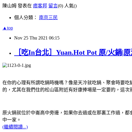
陳山姆 發表在
痞客邦
留言
(0)
人氣(
)
個人分類：
南京三民
▲top
Nov
25
Thu
2021
06:15
［吃In台北］Yuan.Hot Pot 原
在你的心理有所謂吃鍋時機嗎？像是天冷就吃鍋、聚會時要吃
的，尤其在我們住的松山區附近有好康捧場是一定要的，這次
原火鍋就位於中崙高中旁邊，如果你去過或在那裏工作過，都
中一家。
(繼續閱讀...)