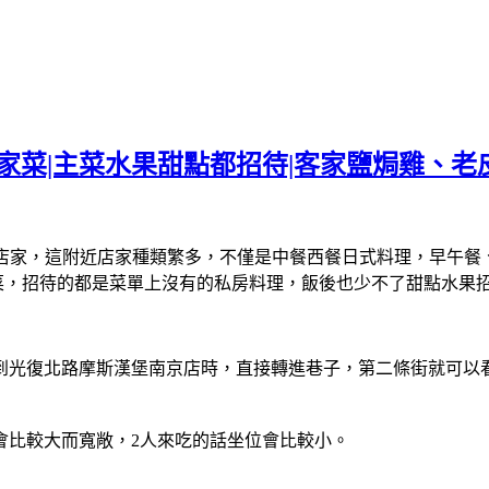
客家菜|主菜水果甜點都招待|客家鹽焗雞、老
的店家，這附近店家種類繁多，不僅是中餐西餐日式料理，早午餐
道菜，招待的都是菜單上沒有的私房料理，飯後也少不了甜點水果
看到光復北路摩斯漢堡南京店時，直接轉進巷子，第二條街就可以
會比較大而寬敞，2人來吃的話坐位會比較小。